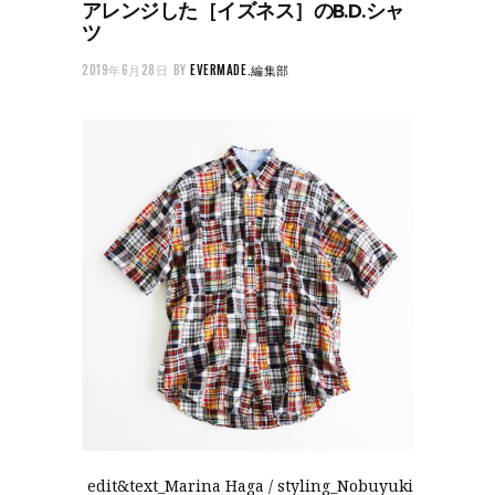
アレンジした［イズネス］のB.D.シャ
ツ
2019年6月28日
BY
EVERMADE.編集部
edit&text_Marina Haga / styling_Nobuyuki