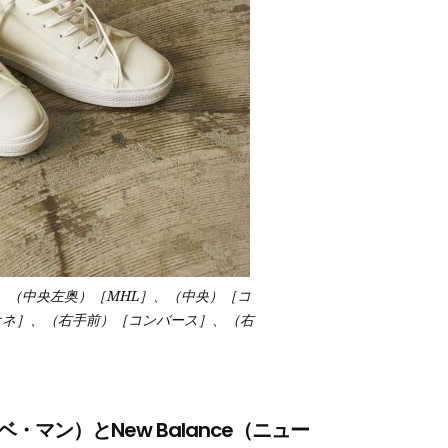
、（中央左奥）［MHL］、（中央）［コ
オネ］、（右手前）［コンバース］、（右
タナベ・マン）とNew Balance（ニュー