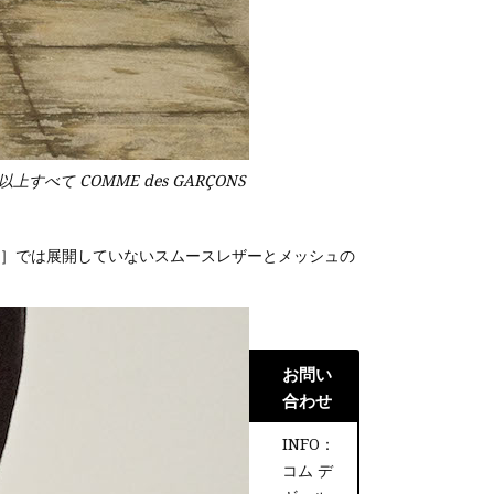
（以上すべて COMME des GARÇONS
ランス］では展開していないスムースレザーとメッシュの
お問い
合わせ
INFO：
コム デ