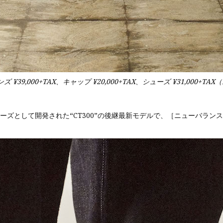
ンズ ¥39,000+TAX、キャップ ¥20,000+TAX、シューズ ¥31,000+TAX
スシューズとして開発された“CT300”の後継最新モデルで、［ニューバ