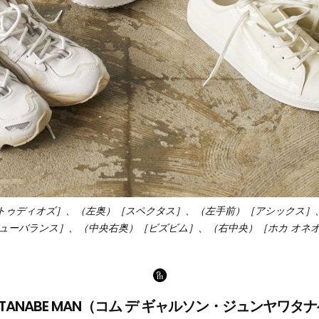
ストゥディオズ］、（左奥）［スペクタス］、（左手前）［アシックス］
ニューバランス］、（中央右奥）［ビズビム］、（右中央）［ホカ オネ
NYA WATANABE MAN（コム デ ギャルソン・ジュンヤワ