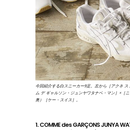
今回紹介する白スニーカー9足。左から［アクネ 
ム デ ギャルソン・ジュンヤワタナベ・マン］×［
奥）［ケー・スイス］。
1. COMME des GARÇONS JU