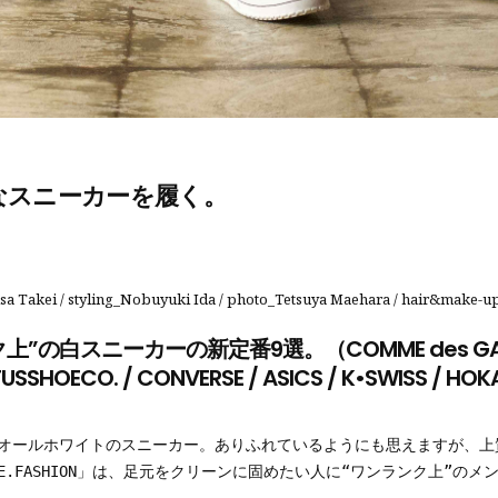
なスニーカーを履く。
isa Takei / styling_Nobuyuki Ida / photo_Tetsuya Maehara / hair&m
スニーカーの新定番9選。（COMME des GARÇONS
CTUSSHOECO. / CONVERSE / ASICS / K•SWISS / HO
オールホワイトのスニーカー。ありふれているようにも思えますが、上
DE.FASHION」は、足元をクリーンに固めたい人に“ワンランク上”の