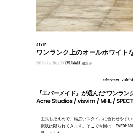
STYLE
ワンランク上のオールホワイト
2019年2月20日
BY
EVERMADE.編集部
edit&text_Yukih
『エバーメイド』が選んだ“ワンランク上”の白
Acne Studios / visvim / MHL / SPE
主張も控えめで、幅広いスタイルに合わせやすい
択肢は限られてきます。そこで今回の「EVERMA