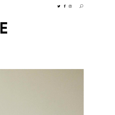
センツ］の生活に馴染むディフューザーナチュラルコスメ好きに一押し！ 松本恵