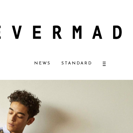
コスメ好きに一押し！ 松本恵奈さんも愛用
【エバーメイドショップ】［ムロ
NEWS
STANDARD