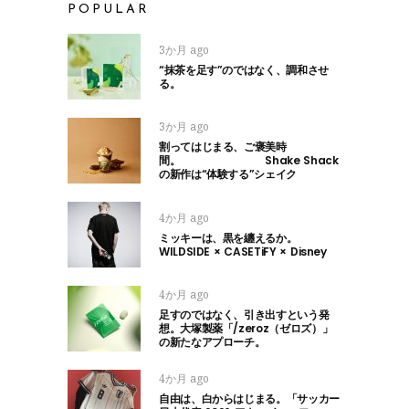
POPULAR
3か月 ago
“抹茶を足す”のではなく、調和させ
る。
3か月 ago
割ってはじまる、ご褒美時
間。 Shake Shack
の新作は“体験する”シェイク
4か月 ago
ミッキーは、黒を纏えるか。
WILDSIDE × CASETiFY × Disney
4か月 ago
足すのではなく、引き出すという発
想。大塚製薬「/zeroz（ゼロズ）」
の新たなアプローチ。
4か月 ago
自由は、白からはじまる。「サッカー