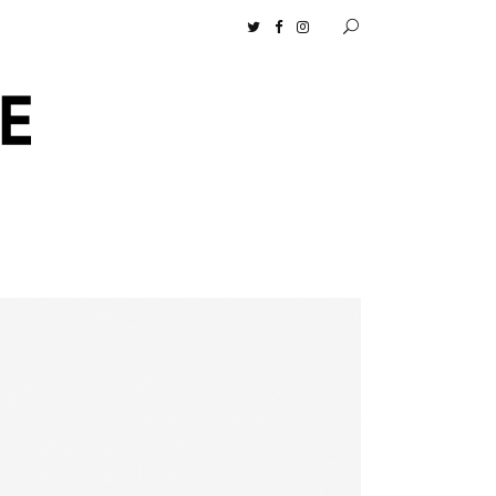
ロセンツ］の生活に馴染むディフューザーナチュラルコスメ好きに一押し！ 松本恵