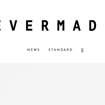
ルコスメ好きに一押し！ 松本恵奈さんも愛用
【エバーメイドショップ】［ム
NEWS
STANDARD