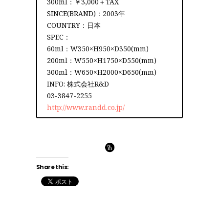
300ml：￥3,000＋TAX
SINCE(BRAND)：2003年
COUNTRY：日本
SPEC：
60ml：W350×H950×D350(mm)
200ml：W550×H1750×D550(mm)
300ml：W650×H2000×D650(mm)
INFO: 株式会社R&D
03-3847-2255
http://www.randd.co.jp/
Share this: