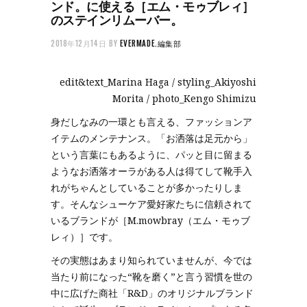
ンド。に使える［エム・モゥブレィ］
のステインリムーバー。
2018年12月14日
BY
EVERMADE.編集部
edit&text_Marina Haga / styling_Akiyoshi
Morita / photo_Kengo Shimizu
身だしなみの一環とも言える、ファッションア
イテムのメンテナンス。「お洒落は足元から」
という言葉にもあるように、パッと目に留まる
ようなお洒落オーラがある人は得てして靴手入
れがちゃんとしていることが多かったりしま
す。そんなシューケア愛好家たちに信頼されて
いるブランドが［M.mowbray（エム・モゥブ
レィ）］です。
その実態はあまり知られていませんが、今では
当たり前になった“靴を磨く”と言う習慣を世の
中に広げた商社「R&D」のオリジナルブランド