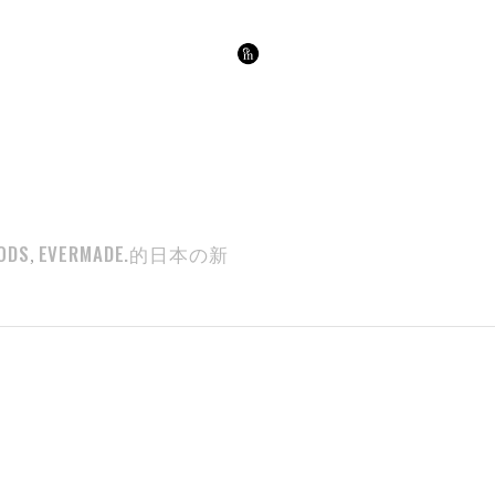
ODS
EVERMADE.的日本の新
,