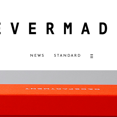
ルコスメ好きに一押し！ 松本恵奈さんも愛用
【エバーメイドショップ】［ム
NEWS
STANDARD