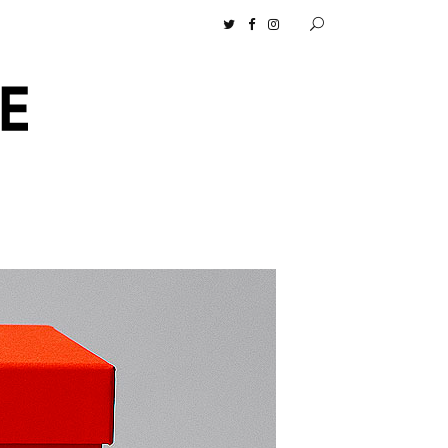
ロセンツ］の生活に馴染むディフューザーナチュラルコスメ好きに一押し！ 松本