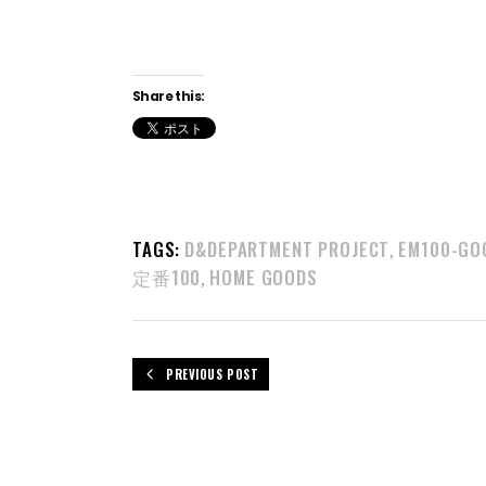
Share this:
TAGS:
D&DEPARTMENT PROJECT
EM100-GO
,
定番100
HOME GOODS
,
PREVIOUS POST