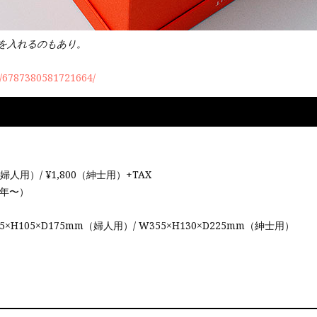
を入れるのもあり。
l/6787380581721664/
（婦人用）/ ¥1,800（紳士用）+TAX
09年〜）
25×H105×D175mm（婦人用）/ W355×H130×D225mm（紳士用）