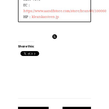
EC：
https://www.aandfstore.com/store/brand/0/100060
HP：
kleankanteen.jp
Share this: