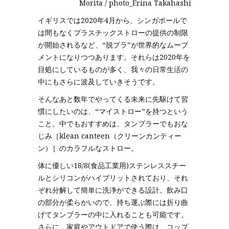
Morita / photo_Erina Takahashi
イギリスでは2020年4月から、シンガポールで
は間もなくプラスチックストローの提供の制限
が開始されるなど、“脱プラ”が世界的なムーブ
メントになりつつあります。それらは2020年を
目処にしているものが多く、我々の日常生活の
中にもさらに波及していきそうです。
そんなあと数年でやってくる未来に先駆けて習
慣にしたいのは、“マイストロー”を持つという
こと。中でもおすすめは、タンブラーでもおな
じみ［klean canteen（クリーンカンティー
ン）］のカラフルなストロー。
体に優しい18/8(食品工業用)ステンレススチー
ルとシリコンがハイブリットされており、それ
ぞれ分解して簡単に洗浄ができる設計。飲み口
の部分が柔らかいので、持ち運ぶ際には折り曲
げてタンブラーの中に入れることも可能です。
さらに、家庭やアウトドアで使う際は、コップ