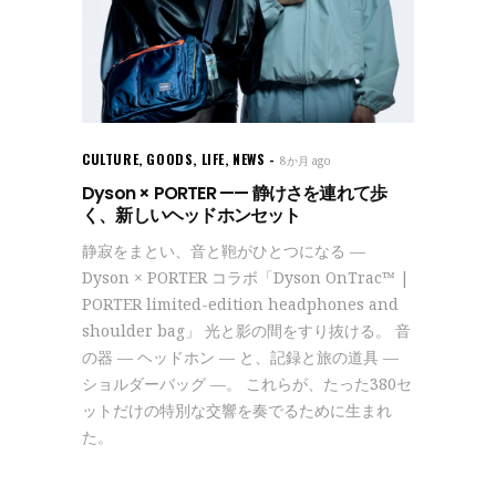
CULTURE
,
GOODS
,
LIFE
,
NEWS
8か月 ago
Dyson × PORTER —— 静けさを連れて歩
く、新しいヘッドホンセット
静寂をまとい、音と鞄がひとつになる —
Dyson × PORTER コラボ「Dyson OnTrac™ |
PORTER limited-edition headphones and
shoulder bag」 光と影の間をすり抜ける。 音
の器 — ヘッドホン — と、記録と旅の道具 —
ショルダーバッグ —。 これらが、たった380セ
ットだけの特別な交響を奏でるために生まれ
た。