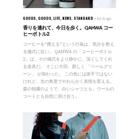
GOODS
,
GOODS
,
LIFE
,
NEWS
,
STANDARD
8か月 ago
香りを連れて、今日を歩く。QAHWA コー
ヒーボトル2
コーヒーを“携える”という行為は、気分を整え
る儀式に近い。 QAHWA の「コーヒーボトル
2」は、その儀式をより静かに、深くしてくれ
る道具だ。 そこに今回、新しく 「ペールグリ
ーン」 が加わった。 この色には派手ではない
けれど、光の角度でやわらかく表情を変える。
森の朝霧のようで、白いシャツとも、ウールの
コートとも自然に溶け合う。