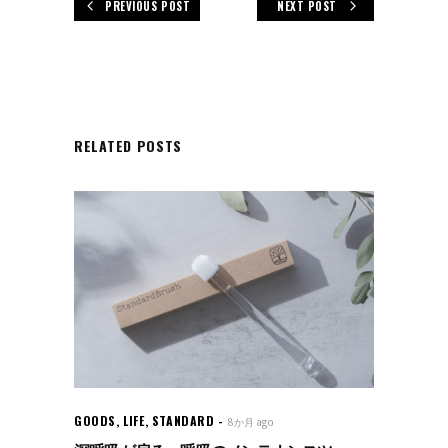
PREVIOUS POST
NEXT POST
RELATED POSTS
GOODS
,
LIFE
,
STANDARD
8か月 ago