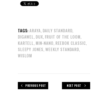
TAGS:
ARAYA
DAILY STANDARD
,
,
DIGAWEL
DUX
FRUIT OF THE LOOM
,
,
,
KARTELL
MIN-NANO
REEBOK CLASSIC
,
,
,
SLEEPY JONES
WEEKLY STANDARD
,
,
WISLOM
PREVIOUS POST
NEXT POST