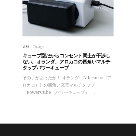
LIFE
7年 ago
キューブ型だからコンセント同士が干渉し
ない。オランダ、アロカコの四角いマルチ
タップパワーキューブ
その手があったか！ オランダ［Allocacoc（ア
ロカコ）］の四角い充電マルチタップ
「PowerCube（パワーキューブ）」。