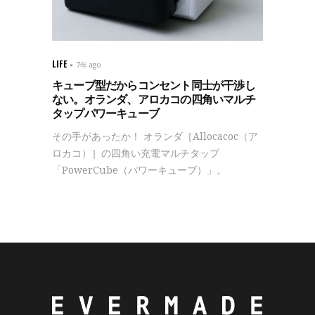
LIFE
7年 ago
キューブ型だからコンセント同士が干渉し
ない。オランダ、アロカコの四角いマルチ
タップパワーキューブ
その手があったか！ オランダ［Allocacoc（ア
ロカコ）］の四角い充電マルチタップ
「PowerCube（パワーキューブ）」。