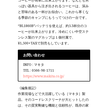
コーヒーが簡単に出来上がります。なんとも男
っぽい器具から注ぎ出されるコーヒーは、深み
と苦味のある一杯がお似合い。これから寒くな
る季節のキャンプにもうってつけの一台です。
“BL1860B”バッテリを使えば、約5.3杯分のコ
ーヒーが出来上がります。冷めにくい中空ステ
ンレス製のマグカップは１個付属で、
¥1,500+TAXで別売もしています。
お問い合わせ
INFO : マキタ
TEL : 0566-98-1711
https://www.makita.co.jp/
《編集後記》
作業現場などで大活躍している［マキタ］製
品。そのコードレスクリーナが大ヒットしたの
は、その質実剛健な機能と信頼性が、既存の家