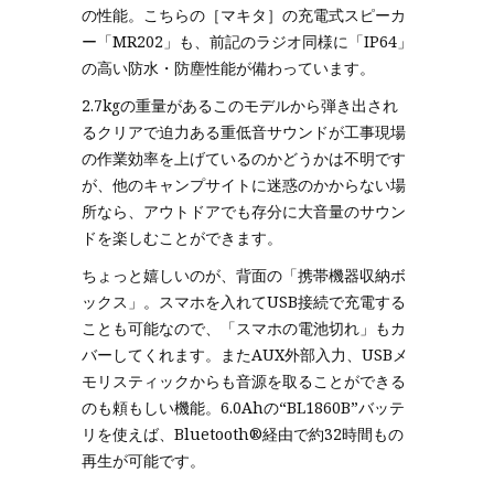
の性能。こちらの［マキタ］の充電式スピーカ
ー「MR202」も、前記のラジオ同様に「IP64」
の高い防水・防塵性能が備わっています。
2.7kgの重量があるこのモデルから弾き出され
るクリアで迫力ある重低音サウンドが工事現場
の作業効率を上げているのかどうかは不明です
が、他のキャンプサイトに迷惑のかからない場
所なら、アウトドアでも存分に大音量のサウン
ドを楽しむことができます。
ちょっと嬉しいのが、背面の「携帯機器収納ボ
ックス」。スマホを入れてUSB接続で充電する
ことも可能なので、「スマホの電池切れ」もカ
バーしてくれます。またAUX外部入力、USBメ
モリスティックからも音源を取ることができる
のも頼もしい機能。6.0Ahの“BL1860B”バッテ
リを使えば、Bluetooth®経由で約32時間もの
再生が可能です。