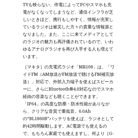
TVも映らない、停電によってPCやスマホも充
電がなくなってしまうなど、通信インフラが乏
しいときほど、携行もしやすく、情報が充実し
ているラジオは被災した方々の貴重な情報源と
なりました。また、ここに来てメディアとして
のラジオの魅力も再評価されているので、いわ
ゆるアナログラジオを再び入手する人も増えて
います。
［マキタ］の充電式ラジオ「MR108」は、「ワ
イドFM（AM放送がFM放送で聴けるFM補完放
送）」対応で、外部入力端子を使えばスピーカ
ーに、さらにBluetooth®4.0対応なのでスマホ
経由の音楽なども聴くことができます。
「IP64」の高度な防塵・防水性能がありなが
ら、クリアな音質で重低音。6.0Ah
の“BL1860B”バッテリを使えば、ラジオとして
約42時間駆動します。AC電源でも使えるの
で、もちろん家庭でも使えますし、何より［G-