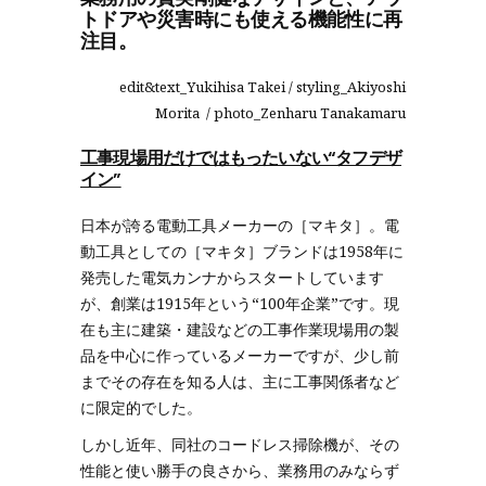
トドアや災害時にも使える機能性に再
注目。
edit&text_Yukihisa Takei / styling_Akiyoshi
Morita / photo_Zenharu Tanakamaru
工事現場用だけではもったいない“タフデザ
イン”
日本が誇る電動工具メーカーの［マキタ］。電
動工具としての［マキタ］ブランドは1958年に
発売した電気カンナからスタートしています
が、創業は1915年という“100年企業”です。現
在も主に建築・建設などの工事作業現場用の製
品を中心に作っているメーカーですが、少し前
までその存在を知る人は、主に工事関係者など
に限定的でした。
しかし近年、同社のコードレス掃除機が、その
性能と使い勝手の良さから、業務用のみならず