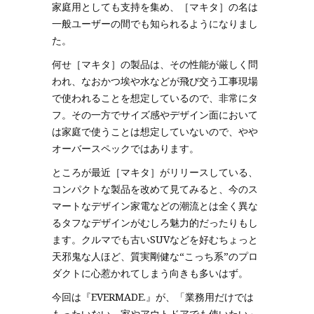
家庭用としても支持を集め、［マキタ］の名は
一般ユーザーの間でも知られるようになりまし
た。
何せ［マキタ］の製品は、その性能が厳しく問
われ、なおかつ埃や水などが飛び交う工事現場
で使われることを想定しているので、非常にタ
フ。その一方でサイズ感やデザイン面において
は家庭で使うことは想定していないので、やや
オーバースペックではあります。
ところが最近［マキタ］がリリースしている、
コンパクトな製品を改めて見てみると、今のス
マートなデザイン家電などの潮流とは全く異な
るタフなデザインがむしろ魅力的だったりもし
ます。クルマでも古いSUVなどを好むちょっと
天邪鬼な人ほど、質実剛健な“こっち系”のプロ
ダクトに心惹かれてしまう向きも多いはず。
今回は『EVERMADE.』が、「業務用だけでは
もったいない。家やアウトドアでも使いたい」