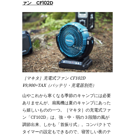
ァン CF102D
［マキタ］充電式ファン CF102D
¥9,900+TAX（バッテリ・充電器別売）
山やこれから寒くなる季節のキャンプには必要
ありませんが、扇風機は夏のキャンプにあった
ら嬉しいものの一つ。［マキタ］の充電式ファ
ン「CF102D」は、強・中・弱の３段階の風が
調節出来、しかも「首振り式」。コンパクトで
タイマーの設定もできるので、寝苦しい夜のテ