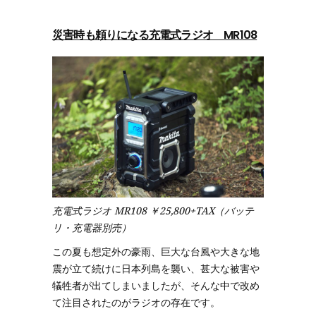
災害時も頼りになる充電式ラジオ MR108
充電式ラジオ MR108 ￥25,800+TAX（バッテ
リ・充電器別売）
この夏も想定外の豪雨、巨大な台風や大きな地
震が立て続けに日本列島を襲い、甚大な被害や
犠牲者が出てしまいましたが、そんな中で改め
て注目されたのがラジオの存在です。