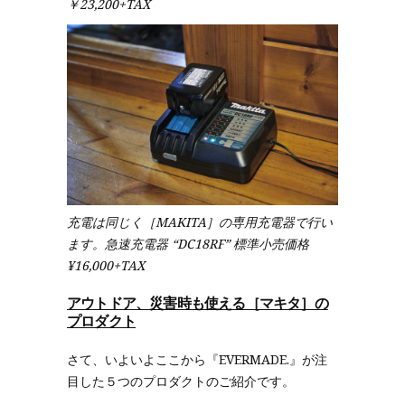
￥23,200+TAX
充電は同じく［MAKITA］の専用充電器で行い
ます。急速充電器 “DC18RF” 標準小売価格
¥16,000+TAX
アウトドア、災害時も使える［マキタ］の
プロダクト
さて、いよいよここから『EVERMADE.』が注
目した５つのプロダクトのご紹介です。