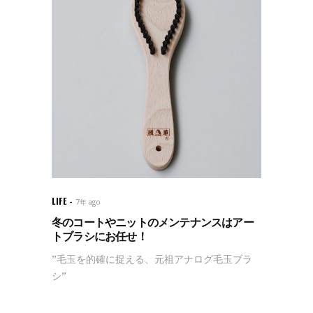
LIFE
7年 ago
冬のコートやニットのメンテナンスはアー
トブラシにお任せ！
”毛玉を的確に捉える、元祖アナログ毛玉ブラ
シ”