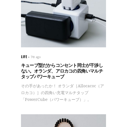
LIFE
7年 ago
キューブ型だからコンセント同士が干渉し
ない。オランダ、アロカコの四角いマルチ
タップパワーキューブ
その手があったか！ オランダ［Allocacoc（ア
ロカコ）］の四角い充電マルチタップ
「PowerCube（パワーキューブ）」。