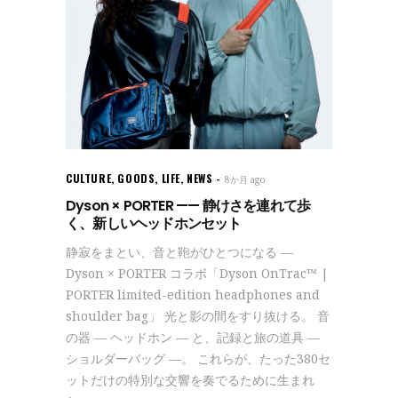
CULTURE
,
GOODS
,
LIFE
,
NEWS
8か月 ago
Dyson × PORTER —— 静けさを連れて歩
く、新しいヘッドホンセット
静寂をまとい、音と鞄がひとつになる —
Dyson × PORTER コラボ「Dyson OnTrac™ |
PORTER limited-edition headphones and
shoulder bag」 光と影の間をすり抜ける。 音
の器 — ヘッドホン — と、記録と旅の道具 —
ショルダーバッグ —。 これらが、たった380セ
ットだけの特別な交響を奏でるために生まれ