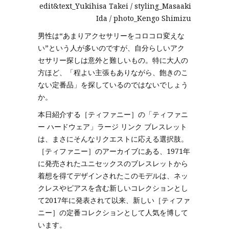
edit&text_Yukihisa Takei / styling_Masaaki
Ida / photo_Kengo Shimizu
男性は“あまりアクセサリーをコロコロ変えな
い”という人が多いのですが、自分らしいアク
セサリー探しは意外と難しいもの。特に大人の
方ほど、「程よい主張もありながら、飽きのこ
ない定番品」を探しているのではないでしょう
か。
本日紹介する［ティファニー］の「ティファニ
ー ハードウェア」ラージ リンク ブレスレット
は、まさにそんなリクエストに応える選択肢。
［ティファニー］のアーカイブにある、1971年
に発売されたユニセックスのブレスレットから
着想を得てデザインされたこのモデルは、ネッ
クレスやピアスを含む新しいコレクションとし
て2017年に発表されて以来、新しい［ティファ
ニー］の定番コレクションとして人気を博して
います。