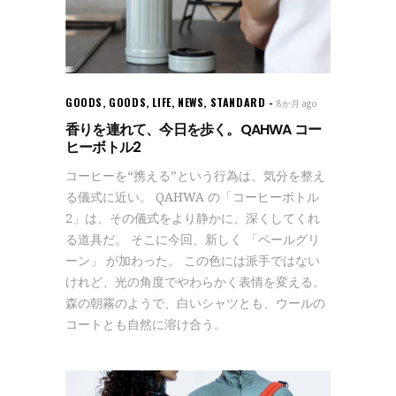
GOODS
,
GOODS
,
LIFE
,
NEWS
,
STANDARD
8か月 ago
香りを連れて、今日を歩く。QAHWA コー
ヒーボトル2
コーヒーを“携える”という行為は、気分を整え
る儀式に近い。 QAHWA の「コーヒーボトル
2」は、その儀式をより静かに、深くしてくれ
る道具だ。 そこに今回、新しく 「ペールグリ
ーン」 が加わった。 この色には派手ではない
けれど、光の角度でやわらかく表情を変える。
森の朝霧のようで、白いシャツとも、ウールの
コートとも自然に溶け合う。