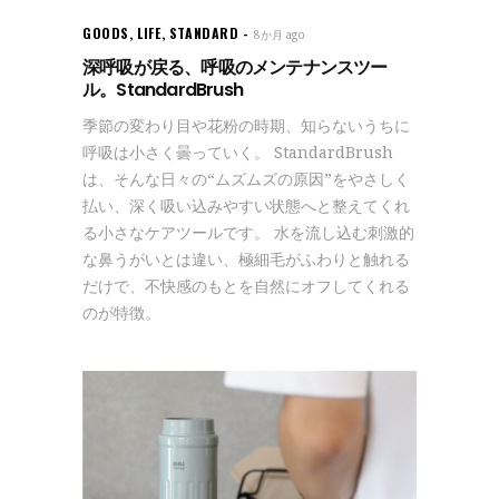
GOODS
,
LIFE
,
STANDARD
8か月 ago
深呼吸が戻る、呼吸のメンテナンスツー
ル。StandardBrush
季節の変わり目や花粉の時期、知らないうちに
呼吸は小さく曇っていく。 StandardBrush
は、そんな日々の“ムズムズの原因”をやさしく
払い、深く吸い込みやすい状態へと整えてくれ
る小さなケアツールです。 水を流し込む刺激的
な鼻うがいとは違い、極細毛がふわりと触れる
だけで、不快感のもとを自然にオフしてくれる
のが特徴。