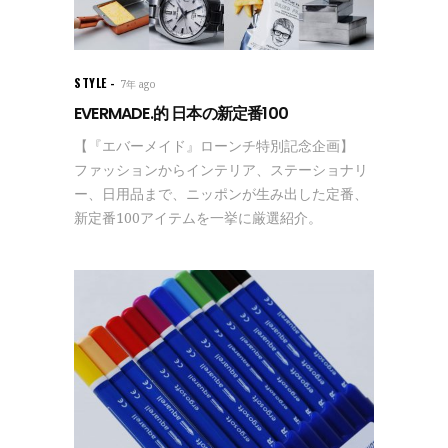
STYLE
7年 ago
EVERMADE.的 日本の新定番100
【『エバーメイド』ローンチ特別記念企画】
ファッションからインテリア、ステーショナリ
ー、日用品まで、ニッポンが生み出した定番、
新定番100アイテムを一挙に厳選紹介。