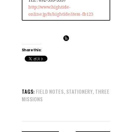
http://www.hightide-
online.jp/fs/hightide/item-fb123
Share this:
TAGS:
FIELD NOTES
STATIONERY
THREE
,
,
MISSIONS