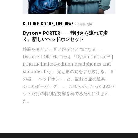
CULTURE
,
GOODS
,
LIFE
,
NEWS
8か月 ago
Dyson × PORTER —— 静けさを連れて歩
く、新しいヘッドホンセット
静寂をまとい、音と鞄がひとつになる —
Dyson × PORTER コラボ「Dyson OnTrac™ |
PORTER limited-edition headphones and
shoulder bag」 光と影の間をすり抜ける。 音
の器 — ヘッドホン — と、記録と旅の道具 —
ショルダーバッグ —。 これらが、たった380セ
ットだけの特別な交響を奏でるために生まれ
た。