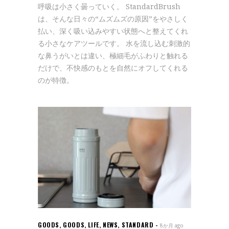
呼吸は小さく曇っていく。 StandardBrush
は、そんな日々の“ムズムズの原因”をやさしく
払い、深く吸い込みやすい状態へと整えてくれ
る小さなケアツールです。 水を流し込む刺激的
な鼻うがいとは違い、極細毛がふわりと触れる
だけで、不快感のもとを自然にオフしてくれる
のが特徴。
GOODS
,
GOODS
,
LIFE
,
NEWS
,
STANDARD
8か月 ago