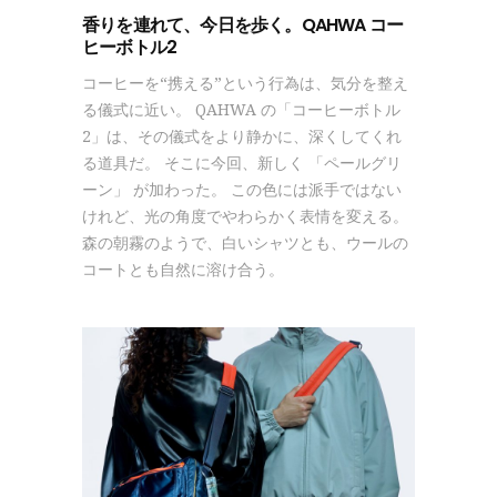
香りを連れて、今日を歩く。QAHWA コー
ヒーボトル2
コーヒーを“携える”という行為は、気分を整え
る儀式に近い。 QAHWA の「コーヒーボトル
2」は、その儀式をより静かに、深くしてくれ
る道具だ。 そこに今回、新しく 「ペールグリ
ーン」 が加わった。 この色には派手ではない
けれど、光の角度でやわらかく表情を変える。
森の朝霧のようで、白いシャツとも、ウールの
コートとも自然に溶け合う。