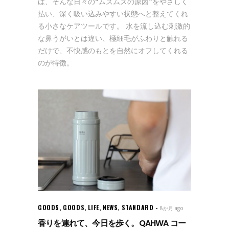
は、そんな日々の“ムズムズの原因”をやさしく
払い、深く吸い込みやすい状態へと整えてくれ
る小さなケアツールです。 水を流し込む刺激的
な鼻うがいとは違い、極細毛がふわりと触れる
だけで、不快感のもとを自然にオフしてくれる
のが特徴。
GOODS
,
GOODS
,
LIFE
,
NEWS
,
STANDARD
8か月 ago
香りを連れて、今日を歩く。QAHWA コー