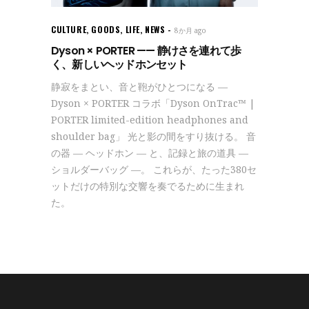
CULTURE
,
GOODS
,
LIFE
,
NEWS
8か月 ago
Dyson × PORTER —— 静けさを連れて歩
く、新しいヘッドホンセット
静寂をまとい、音と鞄がひとつになる —
Dyson × PORTER コラボ「Dyson OnTrac™ |
PORTER limited-edition headphones and
shoulder bag」 光と影の間をすり抜ける。 音
の器 — ヘッドホン — と、記録と旅の道具 —
ショルダーバッグ —。 これらが、たった380セ
ットだけの特別な交響を奏でるために生まれ
た。