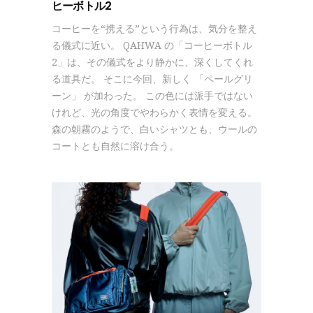
ヒーボトル2
コーヒーを“携える”という行為は、気分を整え
る儀式に近い。 QAHWA の「コーヒーボトル
2」は、その儀式をより静かに、深くしてくれ
る道具だ。 そこに今回、新しく 「ペールグリ
ーン」 が加わった。 この色には派手ではない
けれど、光の角度でやわらかく表情を変える。
森の朝霧のようで、白いシャツとも、ウールの
コートとも自然に溶け合う。