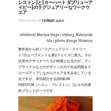
レストン]と[カーハート ダブリューア
イピー]のラグジュアリーなワークウ
エア
2019年2月19日
BY
EVERMADE.編集部
edit&text_Marina Haga / styling_Nobuyuki
Ida / photo_Kengo Shimizu
数年前から続く“ラグジュアリー・ストリー
ト”のムーブメントも第2フェイズに突入。その
次世代デザイナーたちの特徴となるのが、アッ
プサイクルなどのデザインの力で社会問題をク
ローズアップしながらウエアを生み出している
点ですが、本日紹介する[HERON
PRESTON（ヘロン・プレストン）]もその代表
的ブランドの一つです。