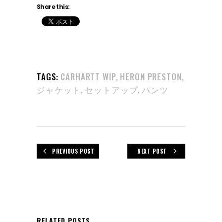
Share this:
TAGS:
CARHARTT WIP
HERON PRESTON
,
,
ジャケット
セットアップ
パンツ
,
,
PREVIOUS POST
NEXT POST
RELATED POSTS