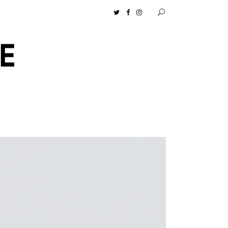
ドショップ】［ムロセンツ］の生活に馴染むディフューザーナチュラルコスメ好き