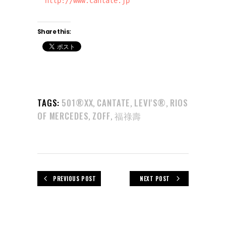
http://www.cantate.jp
Share this:
TAGS:
501®XX
CANTATE
LEVI'S®︎
RIOS
,
,
,
OF MERCEDES
ZOFF
福祿壽
,
,
PREVIOUS POST
NEXT POST