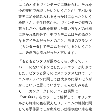
はじめとするヴィンテージに魅せられ、それを
今の技術で再現したいということが、アパレル
業界に足を踏み入れるきっかけになったという
松島さん。学生時代から、ヴィンテージ特有の
荒々しさや、効率を重視した縫い方などの仕様
に惹かれる性分で、中でもデニムはその原点と
なるアイテムだったとのこと。自身のブランド
［カンタータ］でデニムを手がけるということ
は、必然的な流れだったと言います。
「もともとワタリが掴めるくらい太くて、テー
バードのないズドンとしたシルエットが好きで
した。ピタッと穿くのはスラックスだけで、デ
ニムやチノパンに関しては大きめに穿くほうが
かっこいいと思っています。そんな好みもあ
り、［カンタータ］のデニムは実際に
『501®XX』をカットして解析して、オリジナ
ルから緯糸の色を変えたり、デニムの縫製に関
しても手作業でしか出来ない仕様や縫い糸を複