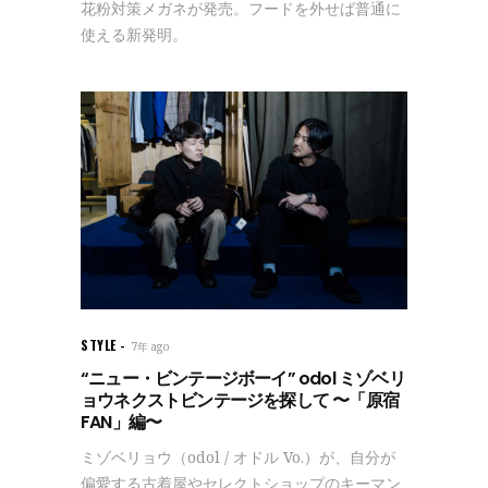
花粉対策メガネが発売。フードを外せば普通に
使える新発明。
STYLE
7年 ago
“ニュー・ビンテージボーイ” odol ミゾベリ
ョウネクストビンテージを探して 〜「原宿
FAN」編〜
ミゾベリョウ（odol / オドル Vo.）が、自分が
偏愛する古着屋やセレクトショップのキーマン