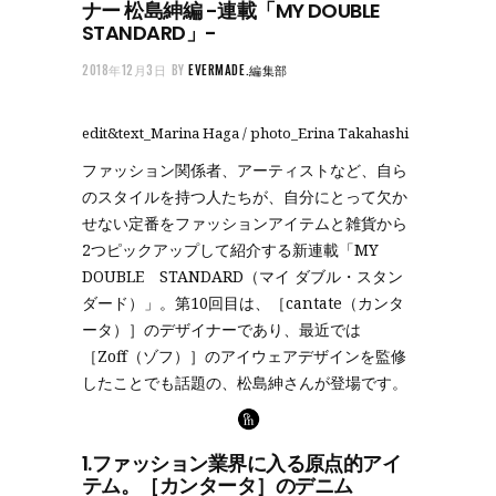
ナー 松島紳編 -連載「MY DOUBLE
STANDARD」-
2018年12月3日
BY
EVERMADE.編集部
edit&text_Marina Haga / photo_Erina Takahashi
ファッション関係者、アーティストなど、自ら
のスタイルを持つ人たちが、自分にとって欠か
せない定番をファッションアイテムと雑貨から
2つピックアップして紹介する新連載「MY
DOUBLE STANDARD（マイ ダブル・スタン
ダード）」。第10回目は、［cantate（カンタ
ータ）］のデザイナーであり、最近では
［Zoff（ゾフ）］のアイウェアデザインを監修
したことでも話題の、松島紳さんが登場です。
1.ファッション業界に入る原点的アイ
テム。［カンタータ］のデニム