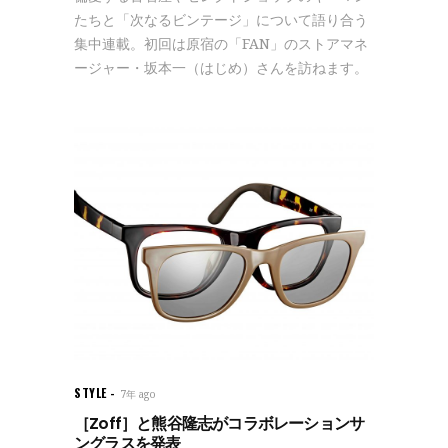
たちと「次なるビンテージ」について語り合う
集中連載。初回は原宿の「FAN」のストアマネ
ージャー・坂本一（はじめ）さんを訪ねます。
STYLE
7年 ago
［Zoff］と熊谷隆志がコラボレーションサ
ングラスを発表