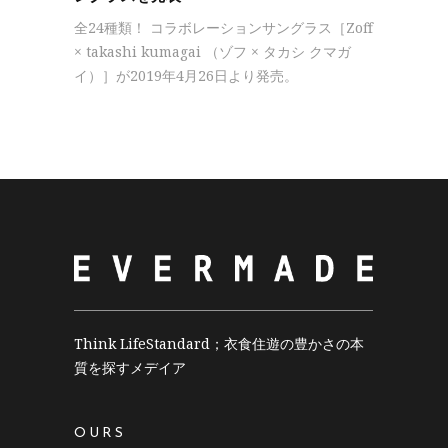
全24種類！ コラボレーションサングラス［Zoff
× takashi kumagai （ゾフ × タカシ クマガ
イ）］が2019年4月26日より発売。
Think LifeStandard；衣食住遊の豊かさの本
質を探すメデイア
OURS