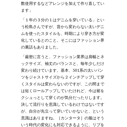
数使用するなどアレンジを加えて作り直してい
ます」
「１年の３分の１はデニムを穿いている」とい
う松島さんですが、昔から変わらない太いデニ
ムを使ったスタイルも、時期により穿き方が変
化しているとのこと。そこにはファッション界
の裏話もありました。
「厳密に言うと、ファッション業界は肩幅とネ
ックサイズ、袖丈のバランスと、毎年少しだけ
変わり続けています。基本、501系の太いパン
ツをジャストサイズから２インチアップして穿
くスタイルは変わらないのですが、この間まで
は短くロールアップしていたけれど、今は裾を
クシュっとして穿くのが気分だったりします。
決して流行りを意識しているわけではないです
が、自分が先立って穿いていかないと、という
意識はありますね。［カンタータ］の服はそう
いう時代の変化にも対応できるように、リブを