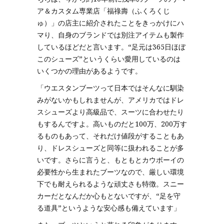
ア＆カスタム専業店「福祿壽（ふくろくじ
ゅ）」の店主に紹介されたことをきっかけにハ
マり、自身のブランドでは別注アイテムも製作
しているほどだと言います。“足元は365日ほぼ
このシューズ”というくらい愛用しているのは
いくつかの理由があるようです。
「ウエスタンブーツって日本ではそんなに馴染
みがないかもしれませんが、アメリカではドレ
スシューズより高級品で、スーツに合わせたり
もするんですよ。高いものだと100万、200万す
るものもあって、それだけ値段がすることもあ
り、ドレスシューズと同等に扱われることが多
いです。さらに言うと、もともとカウボーイの
必要性から生まれたブーツなので、厳しい環境
下でも耐えられるような頑丈さも特徴。スニー
カーだとなんだか心もとないですが、“足を守
る道具”というような安心感も備えています」