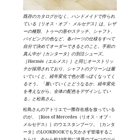
既存のカタログがなく、ハンドメイドで作られ
ている［リオス・オブ・ メルセデス］は、レザ
ーの種類、トゥーの形やステッチ、シャフト、
パイピングの色など、各パーツの仕様をすべて
自分で決めてオーダーできるとのこと。手前の
真ん中が［カンタータ］の別注シューズ。
［Hermès（エルメス）］と同じオーストリッ
チが採用されており、シャフトのグリーンは履
いていくと、経年変化で色が黒っぽくなってく
るそう。「履いていくとどうなるか、経年変化
を考えながら、全体の配色をデザインしてい
る」と松島さん。
松島さんのアトリエで一際存在感を放っている
のが、［Rios of Mercedes（リオス・オブ・
メルセデス）］のウエスタンブーツ。［カンタ
ータ］のLOOKBOOKでも欠かさず登場するこ
ちらは、今から約10年前に浅草のブーツのリペ