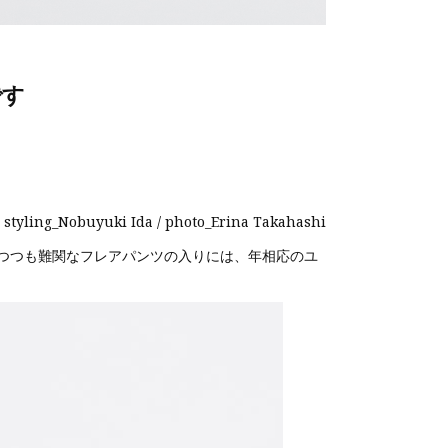
です
 styling_Nobuyuki Ida / photo_Erina Takahashi
つつも難関なフレアパンツの入りには、年相応のユ