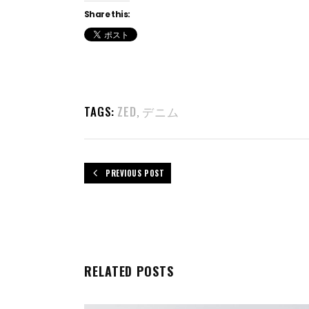
Share this:
TAGS:
ZED
デニム
,
PREVIOUS POST
RELATED POSTS