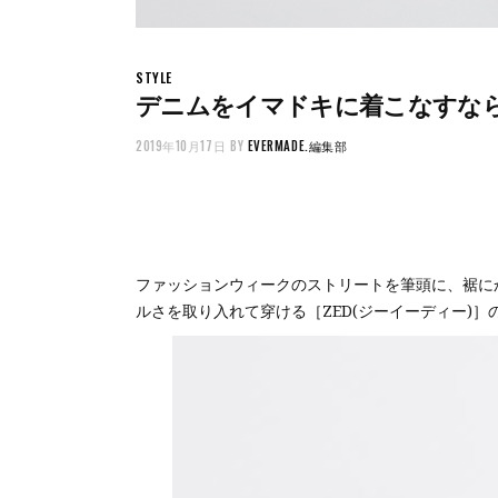
STYLE
デニムをイマドキに着こなすな
2019年10月17日
BY
EVERMADE.編集部
ファッションウィークのストリートを筆頭に、裾に
ルさを取り入れて穿ける［ZED(ジーイーディー)