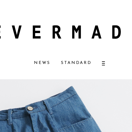
ラルコスメ好きに一押し！ 松本恵奈さんも愛用
【エバーメイドショップ】［
NEWS
STANDARD