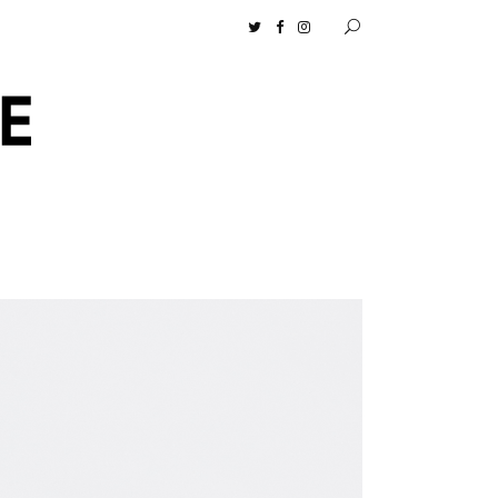
ムロセンツ］の生活に馴染むディフューザーナチュラルコスメ好きに一押し！ 松