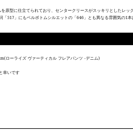
ニムを原型に仕立てられており、センタークリースがスッキリとしたレ
「517」にもベルボトムシルエットの「646」とも異なる雰囲気の1
ant -denim(ローライズ ヴァーティカル フレアパンツ -デニム)
ると幸いです