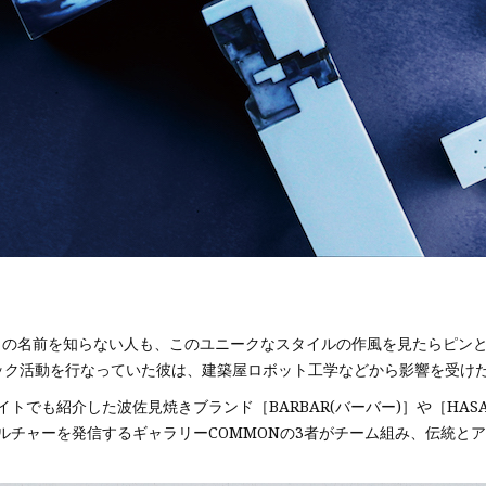
テレゲン) の名前を知らない人も、このユニークなスタイルの作風を見たらピン
ィック活動を行なっていた彼は、建築屋ロボット工学などから影響を受け
トでも紹介した波佐見焼きブランド［BARBAR(バーバー)］や［HA
ルチャーを発信するギャラリーCOMMONの3者がチーム組み、伝統と