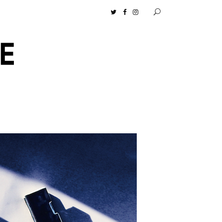
センツ］の生活に馴染むディフューザーナチュラルコスメ好きに一押し！ 松本恵奈