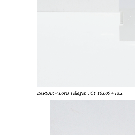
BARBAR × Boris Tellegen TOY ¥6,000＋TAX