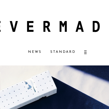
コスメ好きに一押し！ 松本恵奈さんも愛用
【エバーメイドショップ】［ムロ
NEWS
STANDARD