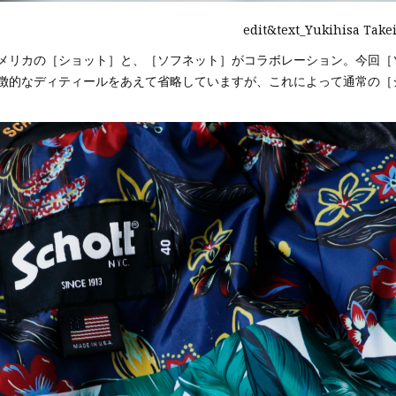
edit&text_Yukihisa Take
メリカの［ショット］と、［ソフネット］がコラボレーション。今回［
徴的なディティールをあえて省略していますが、これによって通常の［