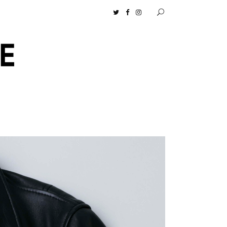
ンツ］の生活に馴染むディフューザーナチュラルコスメ好きに一押し！ 松本恵奈