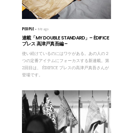
PEOPLE
8年 ago
連載「MY DOUBLE STANDARD」– ÉDIFICE
プレス 高津戸真吾編 –
使い続けているのにはワケがある。あの人の２
つの定番アイテムにフォーカスする新連載。第
2回目は、 ÉDIFICE プレスの高津戸真吾さんが
登場です。