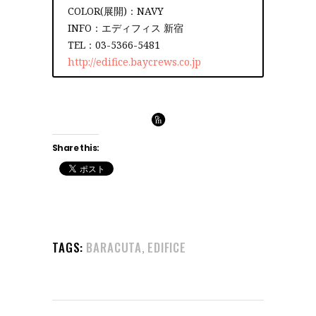
COLOR(展開)：NAVY
INFO：エディフィス 新宿
TEL：03-5366-5481
http://edifice.baycrews.co.jp
Share this:
TAGS:
BARACUTA
EDIFICE
,