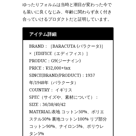
ゆったりフォルムは当時と潮目が変わった今で
も装いに良くなじみ、年齢に関わらず永く付き
合っていけるプロダクトだと証明しています。
アイテム詳細
BRAND：［BARACUTA (バラクータ)］
×［EDIFICE（エディフィス）］
PRODUC：G9(ジーナイン)
PRICE：¥52,000+tax
SINCE(BRAND/PRODUCT)：1937
年/1948年（バラクータ）
COUNTRY： イギリス
SPEC（サイズや、素材について）：
SIZE：36/38/40/42
MATERIAL:表地 コットン50%、ポリエ
ステル50% 裏地コットン100% リブ部分
コットン90%、ナイロン5%、ポリウレ
タン5%