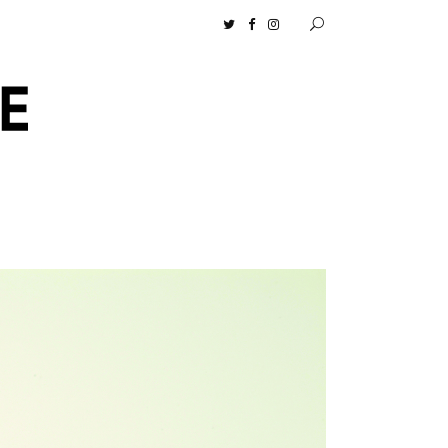
［ムロセンツ］の生活に馴染むディフューザーナチュラルコスメ好きに一押し！ 松