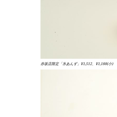
赤坂店限定「氷あんず」¥1,512、¥1,188(小)