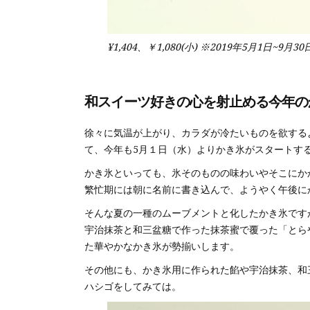
¥1,404、￥1,080(小) ※2019年5月1日
和スイーツ好きの心を射止める今年の
徐々に気温が上がり、カラダが冷たいものを欲する
て、今年も5月１日（水）よりかき氷がスタートす
かき氷といっても、氷そのものの味わいやそこにか
繁忙期には朝に名前に書き込んで、ようやく午後に
そんな夏の一種のムーブメントと化したかき氷です
宇治抹茶と和三盆糖で作った抹茶蜜で覆った「とら
た華やかなかき氷が勢揃いします。
その他にも、かき氷用に作られた餡や宇治抹茶、和
ハシゴをしてみては。