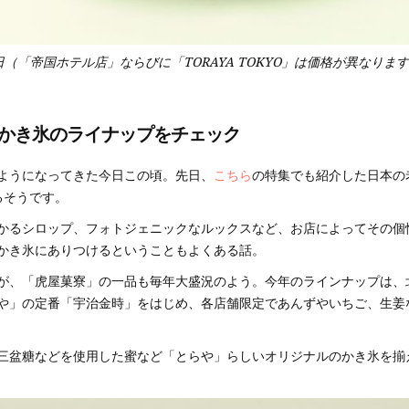
~9月30日（「帝国ホテル店」ならびに「TORAYA TOKYO」は価格が異なりま
かき氷のライナップをチェック
ようになってきた今日この頃。先日、
こちら
の特集でも紹介した日本の
るそうです。
かるシロップ、フォトジェニックなルックスなど、お店によってその個
かき氷にありつけるということもよくある話。
が、「虎屋菓寮」の一品も毎年大盛況のよう。今年のラインナップは、
や」の定番「宇治金時」をはじめ、各店舗限定であんずやいちご、生姜
三盆糖などを使用した蜜など「とらや」らしいオリジナルのかき氷を揃