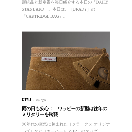
継続品と新定番を毎日紹介する本日の「DAILY
STANDARD」。本日は、［BRADY］の
「CARTRIDGE BAG」。
STYLE
7年 ago
雨の日も安心！ ワラビーの新型は往年の
ミリタリーを踏襲
90年代の空気に包まれた［クラークス オリジナ
ルズ］がと［カーハート WIP］のタッグ