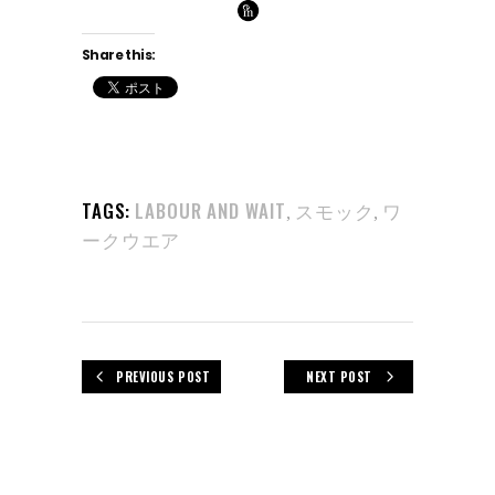
Share this:
TAGS:
LABOUR AND WAIT
スモック
ワ
,
,
ークウエア
PREVIOUS POST
NEXT POST