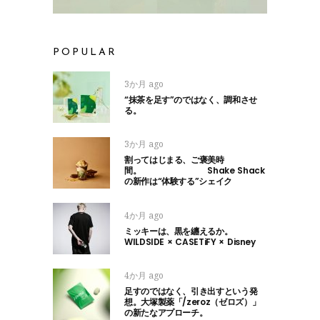
POPULAR
3か月 ago
“抹茶を足す”のではなく、調和させ
る。
3か月 ago
割ってはじまる、ご褒美時
間。 Shake Shack
の新作は“体験する”シェイク
4か月 ago
ミッキーは、黒を纏えるか。
WILDSIDE × CASETiFY × Disney
4か月 ago
足すのではなく、引き出すという発
想。大塚製薬「/zeroz（ゼロズ）」
の新たなアプローチ。