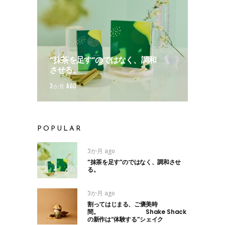
“抹茶を足す”のではなく、調和
させる。
3か月 AGO
POPULAR
3か月 ago
“抹茶を足す”のではなく、調和させ
る。
3か月 ago
割ってはじまる、ご褒美時
間。 Shake Shack
の新作は“体験する”シェイク