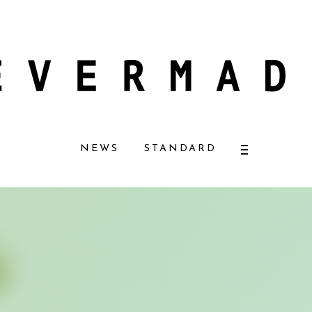
ラルコスメ好きに一押し！ 松本恵奈さんも愛用
【エバーメイドショップ】［
NEWS
STANDARD