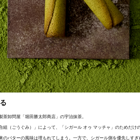
探る
製茶卸問屋「堀田勝太郎商店」の宇治抹茶。
合組（ごうぐみ）」によって、「シガール オゥ マッチャ」のためだけ
来のバターの風味は埋もれてしまう。一方で、シガール側を優先しすぎ