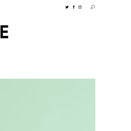
ムロセンツ］の生活に馴染むディフューザーナチュラルコスメ好きに一押し！ 松本