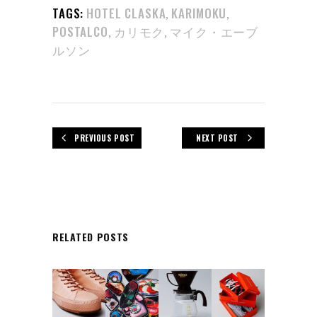
TAGS:
HOTEL CLASKA
KARIMOKU
,
,
POSTALCO
カリモク
マイク・エーブ
,
,
ルソン
PREVIOUS POST
NEXT POST
RELATED POSTS