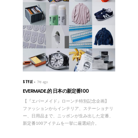
STYLE
7年 ago
EVERMADE.的 日本の新定番100
【『エバーメイド』ローンチ特別記念企画】
ファッションからインテリア、ステーショナリ
ー、日用品まで、ニッポンが生み出した定番、
新定番100アイテムを一挙に厳選紹介。