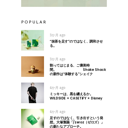
POPULAR
3か月 ago
“抹茶を足す”のではなく、調和させ
る。
3か月 ago
割ってはじまる、ご褒美時
間。 Shake Shack
の新作は“体験する”シェイク
4か月 ago
ミッキーは、黒を纏えるか。
WILDSIDE × CASETiFY × Disney
4か月 ago
足すのではなく、引き出すという発
想。大塚製薬「/zeroz（ゼロズ）」
の新たなアプローチ。