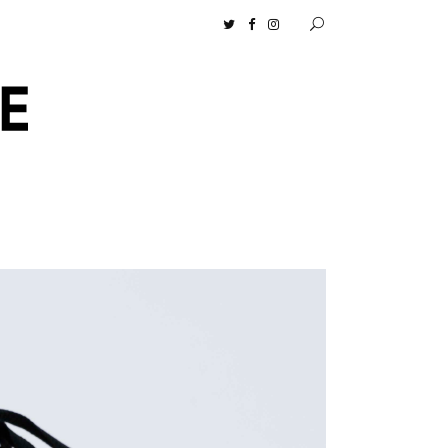
ロセンツ］の生活に馴染むディフューザーナチュラルコスメ好きに一押し！ 松本恵