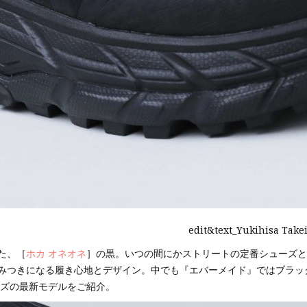
edit&text_Yukihisa Take
た、［
ホカ オネオネ
］の黒。いつの間にかストリートの定番シューズと
みつきになる履き心地とデザイン。中でも『エバーメイド』ではブラッ
ーズの最新モデルをご紹介。