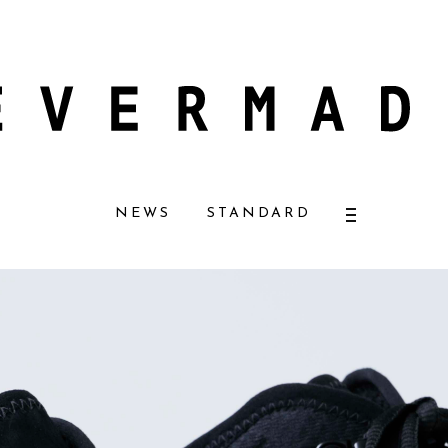
ルコスメ好きに一押し！ 松本恵奈さんも愛用
【エバーメイドショップ】［ム
NEWS
STANDARD