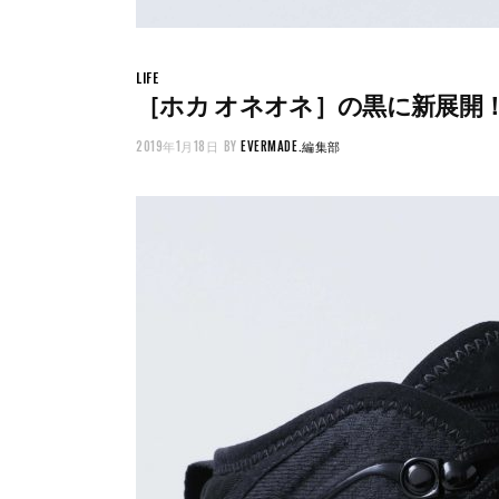
LIFE
［ホカ オネオネ］の黒に新展開！ ア
2019年1月18日
BY
EVERMADE.編集部