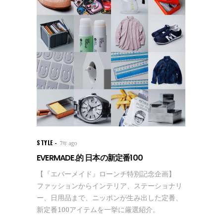
STYLE
7年 ago
EVERMADE.的 日本の新定番100
【『エバーメイド』ローンチ特別記念企画】
ファッションからインテリア、ステーショナリ
ー、日用品まで、ニッポンが生み出した定番、
新定番100アイテムを一挙に厳選紹介。