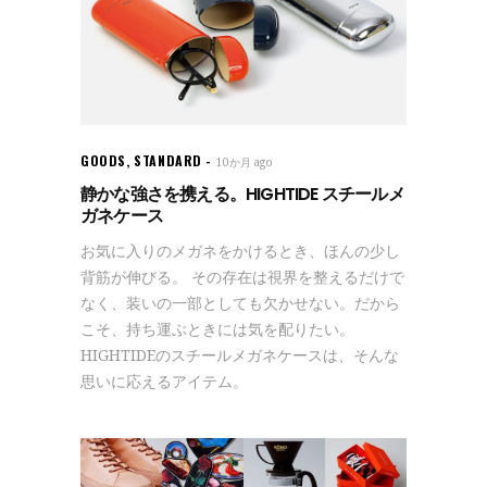
GOODS
,
STANDARD
10か月 ago
静かな強さを携える。HIGHTIDE スチールメ
ガネケース
お気に入りのメガネをかけるとき、ほんの少し
背筋が伸びる。 その存在は視界を整えるだけで
なく、装いの一部としても欠かせない。だから
こそ、持ち運ぶときには気を配りたい。
HIGHTIDEのスチールメガネケースは、そんな
思いに応えるアイテム。