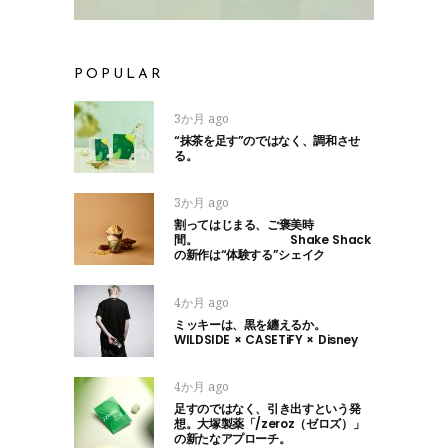
POPULAR
3か月 ago
“抹茶を足す”のではなく、調和させ
る。
3か月 ago
割ってはじまる、ご褒美時
間。 Shake Shack
の新作は“体験する”シェイク
4か月 ago
ミッキーは、黒を纏えるか。
WILDSIDE × CASETiFY × Disney
4か月 ago
足すのではなく、引き出すという発
想。大塚製薬「/zeroz（ゼロズ）」
の新たなアプローチ。