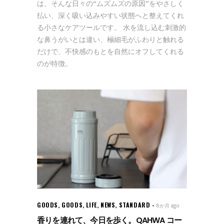
は、そんな日々の“ムズムズの原因”をやさしく
払い、深く吸い込みやすい状態へと整えてくれ
る小さなケアツールです。 水を流し込む刺激的
な鼻うがいとは違い、極細毛がふわりと触れる
だけで、不快感のもとを自然にオフしてくれる
のが特徴。
GOODS
,
GOODS
,
LIFE
,
NEWS
,
STANDARD
8か月 ago
香りを連れて、今日を歩く。QAHWA コー