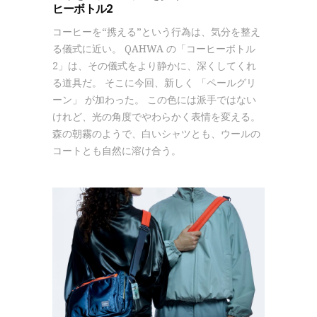
ヒーボトル2
コーヒーを“携える”という行為は、気分を整え
る儀式に近い。 QAHWA の「コーヒーボトル
2」は、その儀式をより静かに、深くしてくれ
る道具だ。 そこに今回、新しく 「ペールグリ
ーン」 が加わった。 この色には派手ではない
けれど、光の角度でやわらかく表情を変える。
森の朝霧のようで、白いシャツとも、ウールの
コートとも自然に溶け合う。