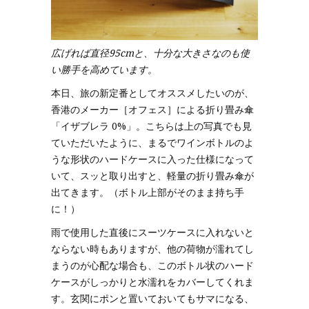
広げれば直径95cmと、十分な大きさなのも使
い勝手を高めています。
本日、旅の新定番としてオススメしたいのが、
香港のメーカー［オフェス］による折り畳み傘
「イザブレラ 0%」。こちらは上の写真でも見
ていただいたように、まるでワインボトルのよ
うな形状のハードケースに入った仕様になって
いて、スッと取り出すと、軽量の折り畳み傘が
出てきます。（ボトル上部がそのまま持ち手
に！）
雨で使用した直後にスーツケースに入れないと
ならない時もありますが、他の荷物が濡れてし
まうのが心配な場合も、このボトル状のハード
ケースがしっかりと水濡れをカバーしてくれま
す。玄関にポンと置いておいてもサマになる、