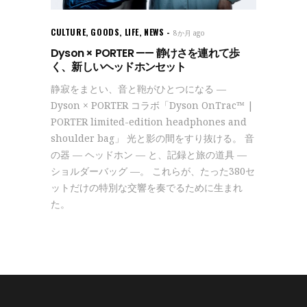
CULTURE
,
GOODS
,
LIFE
,
NEWS
8か月 ago
Dyson × PORTER —— 静けさを連れて歩
く、新しいヘッドホンセット
静寂をまとい、音と鞄がひとつになる —
Dyson × PORTER コラボ「Dyson OnTrac™ |
PORTER limited-edition headphones and
shoulder bag」 光と影の間をすり抜ける。 音
の器 — ヘッドホン — と、記録と旅の道具 —
ショルダーバッグ —。 これらが、たった380セ
ットだけの特別な交響を奏でるために生まれ
た。