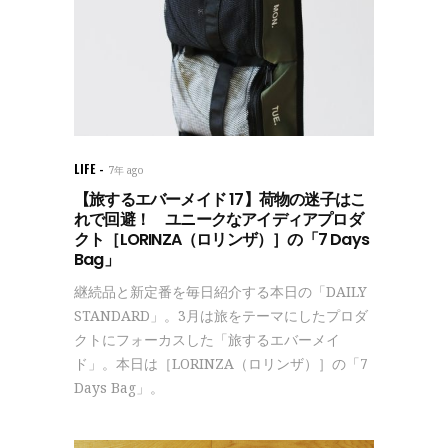
LIFE
7年 ago
【旅するエバーメイド 17】荷物の迷子はこ
れで回避！ ユニークなアイディアプロダ
クト［LORINZA（ロリンザ）］の「7 Days
Bag」
継続品と新定番を毎日紹介する本日の「DAILY
STANDARD」。3月は旅をテーマにしたプロダ
クトにフォーカスした「旅するエバーメイ
ド」。本日は［LORINZA（ロリンザ）］の「7
Days Bag」。