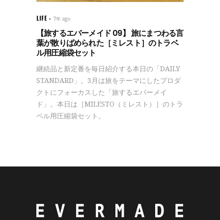
LIFE
7年 ago
【旅するエバーメイド 09】 旅にまつわる言
葉が散りばめられた［ミレスト］のトラベ
ル用圧縮袋セット
継続品と新定番を毎日紹介する本日の「DAILY
STANDARD」。3月は旅をテーマにしたプロダ
クトにフォーカスした「旅するエバーメイ
ド」。本日は［MILESTO（ミレスト）］のトラ
ベル用圧縮袋セット。