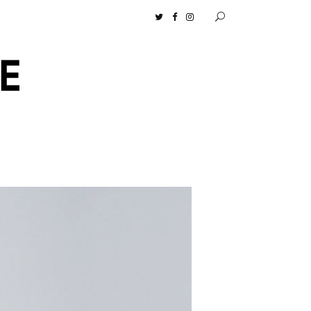
ムロセンツ］の生活に馴染むディフューザーナチュラルコスメ好きに一押し！ 松本