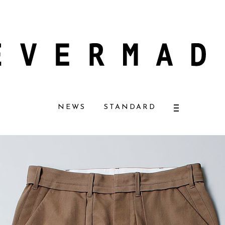
ラルコスメ好きに一押し！ 松本恵奈さんも愛用
【エバーメイドショップ】［
NEWS
STANDARD