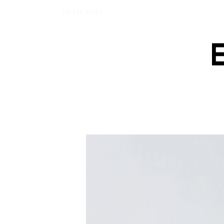
【エバーメイドショップ】［ムロセンツ］の生活に馴染むディフューザーナチュ
LATEST NEWS