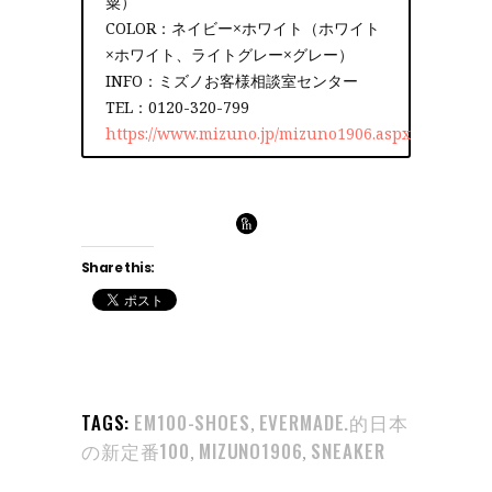
粟）
COLOR：ネイビー×ホワイト（ホワイト
×ホワイト、ライトグレー×グレー）
INFO：ミズノお客様相談室センター
TEL：0120-320-799
https://www.mizuno.jp/mizuno1906.aspx
Share this:
TAGS:
EM100-SHOES
EVERMADE.的日本
,
の新定番100
MIZUNO1906
SNEAKER
,
,