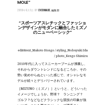
MOLE”
2018年6月1日
BY
EVERMADE.編集部
“スポーツアスレチックとファッショ
ンデザインがモダンに融合したミズノ
のニューベーシック”
edit&text_Makoto Hongo / styling_Nobuyuki Ida
/ photo_Kengo Shimizu
2010年代に入ってスニーカーブームが沸騰し、
それからダウントレンドになるどころか、その
勢い覚めやらぬといった感じで、オシャレなモ
デルが続々とデリバリーされています。
［MIZUNO（ミズノ）］というと、どういった
イメージでしょうか。野球？ ランニング？
ゴルフ？などなどクラシックな競技の印象が強