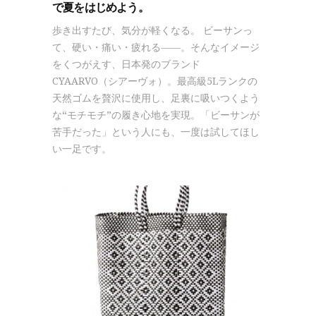
で夏をはじめよう。
歩き出すたび、気分が軽くなる。 ビーサンっ
て、硬い・痛い・疲れる――。そんなイメージ
をくつがえす、日本発のブランド
CYAARVO（シアーヴォ）。最高級5Lランクの
天然ゴムを贅沢に使用し、足裏に吸いつくよう
な“モチモチ”の履き心地を実現。「ビーサンが
苦手だった」という人にも、一度は試してほし
い一足です。