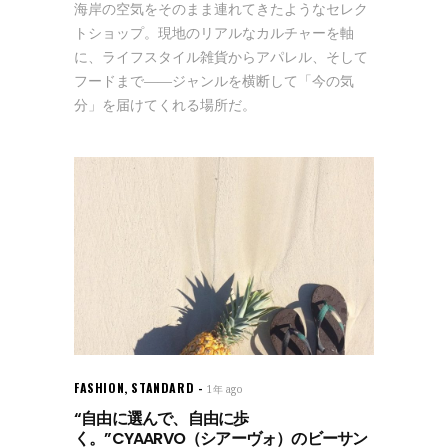
海岸の空気をそのまま連れてきたようなセレク
トショップ。現地のリアルなカルチャーを軸
に、ライフスタイル雑貨からアパレル、そして
フードまで——ジャンルを横断して「今の気
分」を届けてくれる場所だ。
FASHION
,
STANDARD
1年 ago
“自由に選んで、自由に歩
く。”CYAARVO（シアーヴォ）のビーサン