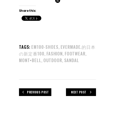
Share this:
TAGS:
EM100-SHOES
EVERMADE.的日本
,
の新定番100
FASHION
FOOTWEAR
,
,
,
MONT•BELL
OUTDOOR
SANDAL
,
,
PREVIOUS POST
NEXT POST