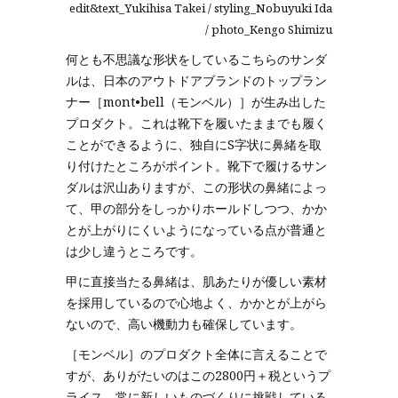
edit&text_Yukihisa Takei / styling_Nobuyuki Ida
/ photo_Kengo Shimizu
何とも不思議な形状をしているこちらのサンダ
ルは、日本のアウトドアブランドのトップラン
ナー［mont•bell（モンベル）］が生み出した
プロダクト。これは靴下を履いたままでも履く
ことができるように、独自にS字状に鼻緒を取
り付けたところがポイント。靴下で履けるサン
ダルは沢山ありますが、この形状の鼻緒によっ
て、甲の部分をしっかりホールドしつつ、かか
とが上がりにくいようになっている点が普通と
は少し違うところです。
甲に直接当たる鼻緒は、肌あたりが優しい素材
を採用しているので心地よく、かかとが上がら
ないので、高い機動力も確保しています。
［モンベル］のプロダクト全体に言えることで
すが、ありがたいのはこの2800円＋税というプ
ライス。常に新しいものづくりに挑戦している