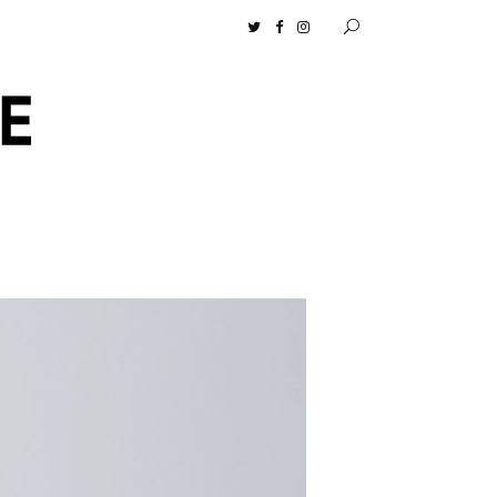
センツ］の生活に馴染むディフューザーナチュラルコスメ好きに一押し！ 松本恵