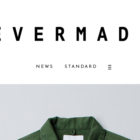
コスメ好きに一押し！ 松本恵奈さんも愛用
【エバーメイドショップ】［ムロ
NEWS
STANDARD