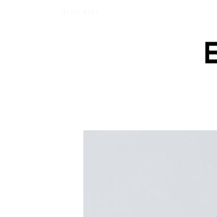
【エバーメイドショップ】［ムロセンツ］の生活に馴染むディフューザーナチュラル
LATEST NEWS