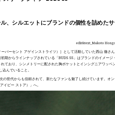
ール、シルエットにブランドの個性を詰めたサ
edit&text_Makoto Hongo
S®（フォーティーパーセント アゲインストライツ）］として活動していた西山 
最初期からラインナップされている「BUDS SS」はブランドのイメー
築されており、シンメトリーに配された胸ポケットとインシグニアワッペ
し込んでいること。
た次の世代からも信頼されて、新たなファンも魅了し続けています。オ
ーアイピー ストア）」へ。