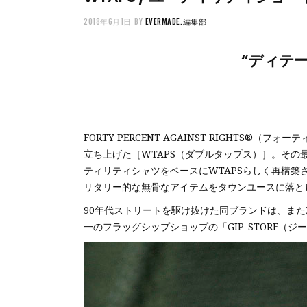
2018年6月1日
BY
EVERMADE.編集部
“ディテ
FORTY PERCENT AGAINST RIGHT
立ち上げた［WTAPS（ダブルタップス）］。その
ティリティシャツをベースにWTAPSらしく再構
リタリー的な無骨なアイテムをタウンユースに落と
90年代ストリートを駆け抜けた同ブランドは、ま
一のフラッグシップショップの「GIP-STORE（ジ