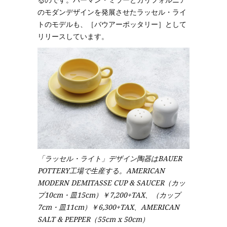
のモダンデザインを発展させたラッセル・ライ
トのモデルも、［バウアーポッタリー］として
リリースしています。
「ラッセル・ライト」デザイン陶器はBAUER
POTTERY工場で生産する。AMERICAN
MODERN DEMITASSE CUP & SAUCER（カッ
プ10cm・皿15cm）￥7,200+TAX、（カップ
7cm・皿11cm）￥6,300+TAX、AMERICAN
SALT & PEPPER（55cm x 50cm）