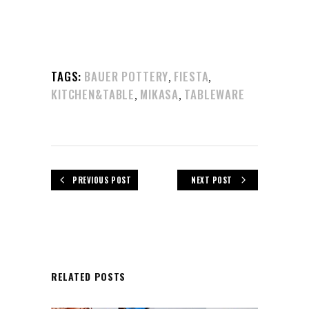
TAGS:
BAUER POTTERY
FIESTA
,
,
KITCHEN&TABLE
MIKASA
TABLEWARE
,
,
PREVIOUS POST
NEXT POST
RELATED POSTS