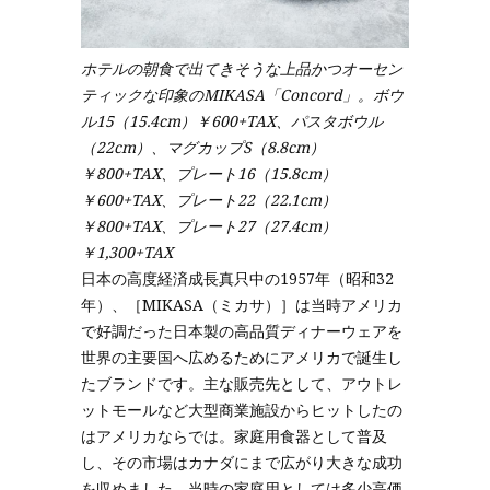
ホテルの朝食で出てきそうな上品かつオーセン
ティックな印象のMIKASA「Concord」。ボウ
ル15（15.4cm）￥600+TAX、パスタボウル
（22cm）、マグカップS（8.8cm）
￥800+TAX、プレート16（15.8cm）
￥600+TAX、プレート22（22.1cm）
￥800+TAX、プレート27（27.4cm）
￥1,300+TAX
日本の高度経済成長真只中の1957年（昭和32
年）、［MIKASA（ミカサ）］は当時アメリカ
で好調だった日本製の高品質ディナーウェアを
世界の主要国へ広めるためにアメリカで誕生し
たブランドです。主な販売先として、アウトレ
ットモールなど大型商業施設からヒットしたの
はアメリカならでは。家庭用食器として普及
し、その市場はカナダにまで広がり大きな成功
を収めました。当時の家庭用としては多少高価