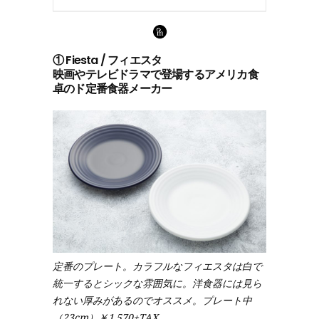
① Fiesta / フィエスタ
映画やテレビドラマで登場するアメリカ食
卓のド定番食器メーカー
定番のプレート。カラフルなフィエスタは白で
統一するとシックな雰囲気に。洋食器には見ら
れない厚みがあるのでオススメ。プレート中
（23cm）￥1,570+TAX