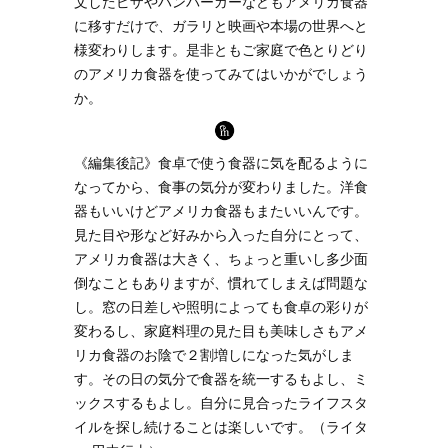
文したピザやハンバーガーなどもアメリカ食器
に移すだけで、ガラリと映画や本場の世界へと
様変わりします。是非ともご家庭で色とりどり
のアメリカ食器を使ってみてはいかがでしょう
か。
《編集後記》食卓で使う食器に気を配るように
なってから、食事の気分が変わりました。洋食
器もいいけどアメリカ食器もまたいいんです。
見た目や形など好みから入った自分にとって、
アメリカ食器は大きく、ちょっと重いし多少面
倒なこともありますが、慣れてしまえば問題な
し。窓の日差しや照明によっても食卓の彩りが
変わるし、家庭料理の見た目も美味しさもアメ
リカ食器のお陰で２割増しになった気がしま
す。その日の気分で食器を統一するもよし、ミ
ックスするもよし。自分に見合ったライフスタ
イルを探し続けることは楽しいです。（ライタ