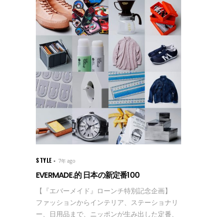
STYLE
7年 ago
EVERMADE.的 日本の新定番100
【『エバーメイド』ローンチ特別記念企画】
ファッションからインテリア、ステーショナリ
ー、日用品まで、ニッポンが生み出した定番、