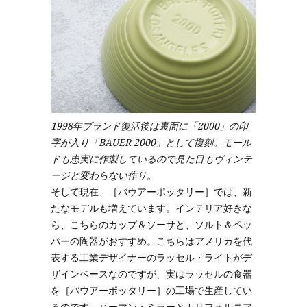
1998年ブランド復活後は裏面に「2000」の印
字が入り「BAUER 2000」として復刻。モール
ドも忠実に作製しているので見た目もヴィンテ
ージと変わらない作り。
そして現在、［バウアーポッタリー］では、新
たなモデルも増えています。インテリア好きな
ら、こちらのカップ＆ソーサと、ソルト＆ペッ
パーの陶器がおすすめ。こちらはアメリカを代
表する工業デザイナーのラッセル・ライトがデ
ザインベースなのですが、実はラッセルの食器
を［バウアーポッタリー］の工場で生産してい
るのです。ハーマン・ミラーとカリフォルニア