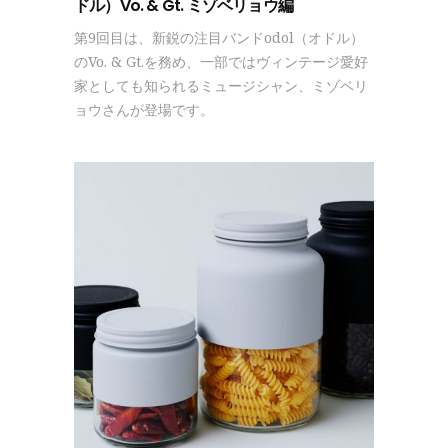
ドル）Vo. & Gt. ミゾベリョウ編
第9回目は、新鋭の注目バンドodol（オドル）
のVo. & Gt.を務め、一部ではヴィンテージ愛好
家としても知られるミュージシャン、ミゾベリ
ョウさんが登場です。