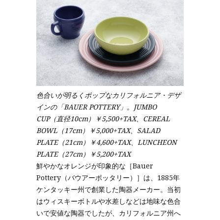
色合いが明るくポップなカリフォルニア・デザ
インの「BAUER POTTERY」。JUMBO
CUP（直径10cm）￥5,500+TAX、CEREAL
BOWL（17cm）￥5,000+TAX、SALAD
PLATE（21cm）￥4,600+TAX、LUNCHEON
PLATE（27cm）￥5,200+TAX
鮮やかなオレンジが印象的な［Bauer
Pottery（バウアーポッタリー）］は、1885年
ケンタッキー州で創業した陶器メーカー。当初
はウィスキーボトルや水差しなどは地味な色合
いで安値な陶器でしたが、カリフォルニア州へ