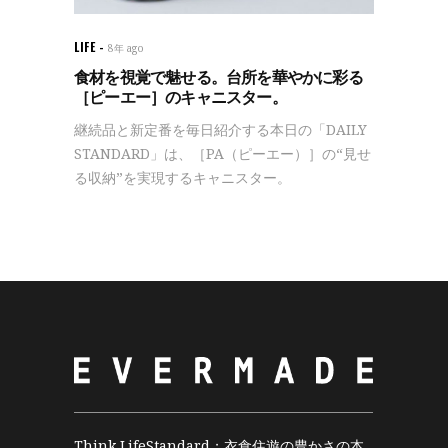
LIFE
8年 ago
食材を視覚で魅せる。台所を華やかに彩る
［ピーエー］のキャニスター。
継続品と新定番を毎日紹介する本日の「DAILY
STANDARD」は、［PA（ピーエー）］の“見せ
る収納”を実現するキャニスター。
Think LifeStandard；衣食住遊の豊かさの本