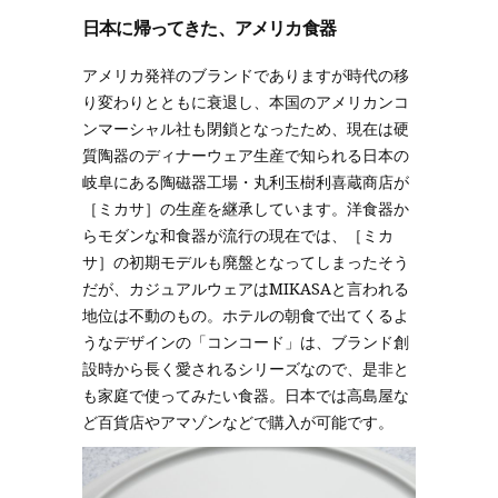
日本に帰ってきた、アメリカ食器
アメリカ発祥のブランドでありますが時代の移
り変わりとともに衰退し、本国のアメリカンコ
ンマーシャル社も閉鎖となったため、現在は硬
質陶器のディナーウェア生産で知られる日本の
岐阜にある陶磁器工場・丸利玉樹利喜蔵商店が
［ミカサ］の生産を継承しています。洋食器か
らモダンな和食器が流行の現在では、［ミカ
サ］の初期モデルも廃盤となってしまったそう
だが、カジュアルウェアはMIKASAと言われる
地位は不動のもの。ホテルの朝食で出てくるよ
うなデザインの「コンコード」は、ブランド創
設時から長く愛されるシリーズなので、是非と
も家庭で使ってみたい食器。日本では高島屋な
ど百貨店やアマゾンなどで購入が可能です。