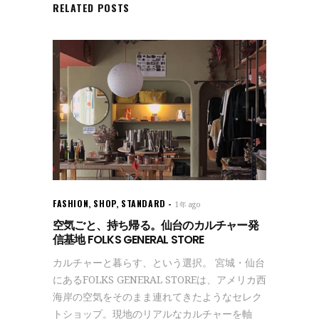
RELATED POSTS
FASHION
,
SHOP
,
STANDARD
1年 ago
空気ごと、持ち帰る。仙台のカルチャー発
信基地 FOLKS GENERAL STORE
カルチャーと暮らす、という選択。 宮城・仙台
にあるFOLKS GENERAL STOREは、アメリカ西
海岸の空気をそのまま連れてきたようなセレク
トショップ。現地のリアルなカルチャーを軸