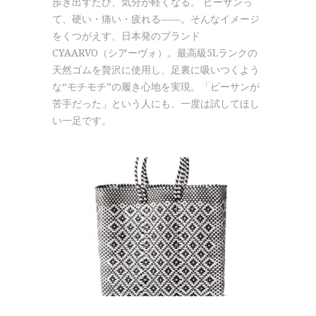
歩き出すたび、気分が軽くなる。 ビーサンっ
て、硬い・痛い・疲れる――。そんなイメージ
をくつがえす、日本発のブランド
CYAARVO（シアーヴォ）。最高級5Lランクの
天然ゴムを贅沢に使用し、足裏に吸いつくよう
な“モチモチ”の履き心地を実現。「ビーサンが
苦手だった」という人にも、一度は試してほし
い一足です。