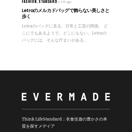
FASHION
,
STANDARD
1年 ago
Letraのメルカドバッグで飾らない美しさと
歩く
Letraのバッグに見る、日常と工芸の関係。 ど
こにでもあるようで、どこにもない。Letraの
バッグには、そんな佇まいがある。
Think LifeStandard；衣食住遊の豊かさの本
質を探すメデイア