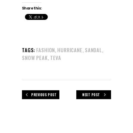
Share this:
TAGS:
FASHION
HURRICANE
SANDAL
,
,
,
SNOW PEAK
TEVA
,
PREVIOUS POST
NEXT POST