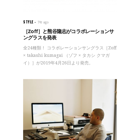
STYLE
7年 ago
［Zoff］と熊谷隆志がコラボレーションサ
ングラスを発表
全24種類！ コラボレーションサングラス［Zoff
× takashi kumagai （ゾフ × タカシ クマガ
イ）］が2019年4月26日より発売。