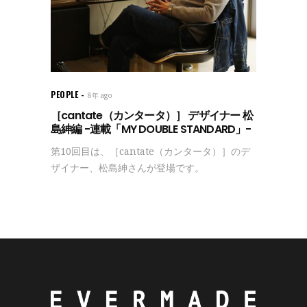
PEOPLE
8年 ago
［cantate（カンタータ）］ デザイナー 松
島紳編 -連載「MY DOUBLE STANDARD」-
第10回目は、［cantate（カンタータ）］のデ
ザイナー、松島紳さんが登場です。