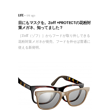
LIFE
6年 ago
目にもマスクを。Zoff +PROTECTの花粉対
策メガネ、知ってました？
［Zoff（ゾフ）］からフードが取り外しできる
花粉対策メガネが発売。フードを外せば普通に
使える新発明。