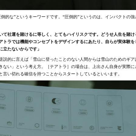
圧倒的な”というキーワードです。“圧倒的”というのは、インパクトの
いて社運を賭けるに等しく、とてもハイリスクです。どうせ人生を賭け
アトラでは機能やコンセプトをデザインするにあたり、自らが実体験を
に立たないからです」
、逆説的に言えば「雪山に登ったことのない人間からは雪山のためのギ
きない」という考え方。［テアトラ］の場合は、上出さん自身が実際に
と言い切れる確信を持つことからスタートしているといいます。