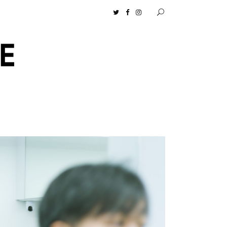
ンツ］の生活に馴染むディフューザーナチュラルコスメ好きに一押し！ 松本恵奈