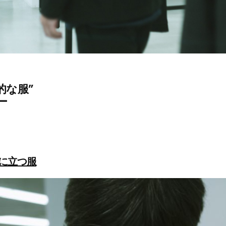
的な服”
ー
に立つ服