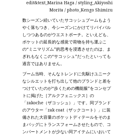
edit&text_Marina Haga / styling_Akiyoshi
Morita / photo_Kengo Shimizu
数シーズン続いていたサコッシュブームもよう
やく落ちつき、今シーズンにかけてリバイバル
しつつあるのがウエストポーチ。といえども、
ポケットの延長的な感覚で荷物を持ち運ぶこ
の“ミニマリズム”的思考を浸透させたのは、ま
ぎれもなくこの“サコッシュ”だったといっても
過言ではありません。
ブーム当時、そんなトレンドに先駆けユニーク
なシルエットを打ち出して他のブランドと差を
つけていたのが“歩くための機能服”をコンセプ
トに掲げた［アルクフェニックス］の
「zakoche（ザコッシュ）」です。同ブランド
のアウター「zak coat（ザックコート）」に装
備された大容量のポケットディテールをそのま
まバッグにトランスフォームさせたもので、コ
ンパートメントが少ない同アイテムにいおいて