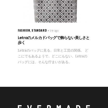
FASHION
,
STANDARD
1年 ago
Letraのメルカドバッグで飾らない美しさと
歩く
Letraのバッグに見る、日常と工芸の関係。 ど
こにでもあるようで、どこにもない。Letraの
バッグには、そんな佇まいがある。