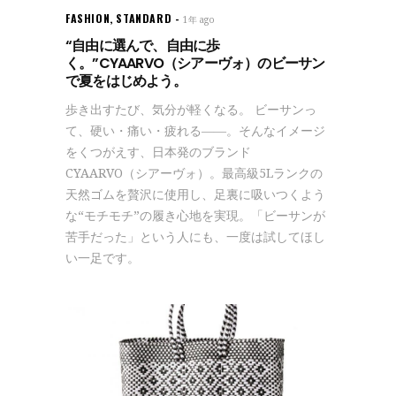
FASHION
,
STANDARD
1年 ago
“自由に選んで、自由に歩
く。”CYAARVO（シアーヴォ）のビーサン
で夏をはじめよう。
歩き出すたび、気分が軽くなる。 ビーサンっ
て、硬い・痛い・疲れる――。そんなイメージ
をくつがえす、日本発のブランド
CYAARVO（シアーヴォ）。最高級5Lランクの
天然ゴムを贅沢に使用し、足裏に吸いつくよう
な“モチモチ”の履き心地を実現。「ビーサンが
苦手だった」という人にも、一度は試してほし
い一足です。