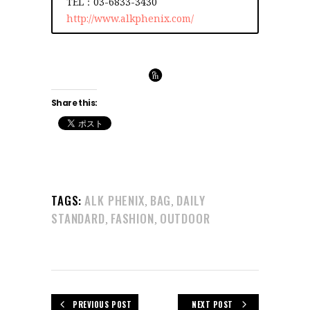
TEL：03-6833-3430
http://www.alkphenix.com/
Share this:
TAGS:
ALK PHENIX
BAG
DAILY
,
,
STANDARD
FASHION
OUTDOOR
,
,
PREVIOUS POST
NEXT POST