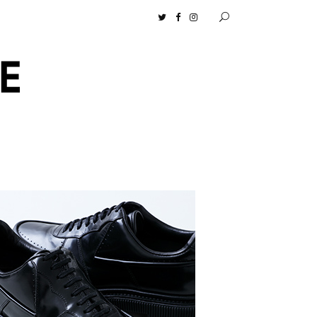
プ】［ムロセンツ］の生活に馴染むディフューザーナチュラルコスメ好きに一押し！