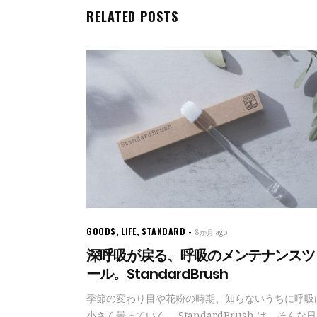
RELATED POSTS
GOODS
,
LIFE
,
STANDARD
8か月 ago
深呼吸が戻る、呼吸のメンテナンスツ
ール。StandardBrush
季節の変わり目や花粉の時期、知らないうちに呼吸
小さく曇っていく。 StandardBrush は、そんな