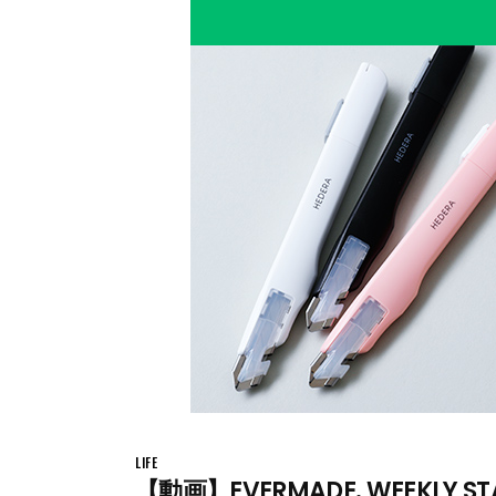
LIFE
【動画】EVERMADE. WEEKLY ST