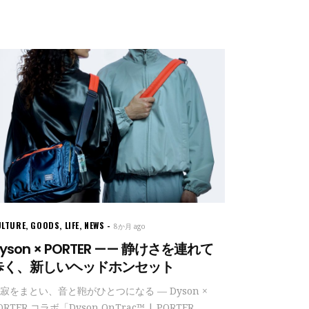
ULTURE
,
GOODS
,
LIFE
,
NEWS
8か月 ago
yson × PORTER —— 静けさを連れて
歩く、新しいヘッドホンセット
寂をまとい、音と鞄がひとつになる — Dyson ×
ORTER コラボ「Dyson OnTrac™ | PORTER