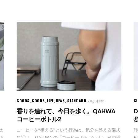
GOODS
,
GOODS
,
LIFE
,
NEWS
,
STANDARD
C
8か月 ago
香りを連れて、今日を歩く。QAHWA
D
コーヒーボトル2
は
コーヒーを“携える”という行為は、気分を整える儀式
静
日々
に近い。 QAHWA の「コーヒーボトル2」は、その儀
P