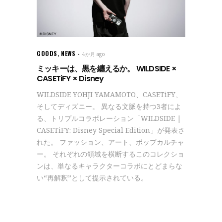
GOODS
,
NEWS
4か月 ago
ミッキーは、黒を纏えるか。 WILDSIDE ×
CASETiFY × Disney
WILDSIDE YOHJI YAMAMOTO、CASETiFY、
そしてディズニー。 異なる文脈を持つ3者によ
る、トリプルコラボレーション「WILDSIDE |
CASETiFY: Disney Special Edition」が発表さ
れた。 ファッション、アート、ポップカルチャ
ー。 それぞれの領域を横断するこのコレクショ
ンは、単なるキャラクターコラボにとどまらな
い“再解釈”として提示されている。