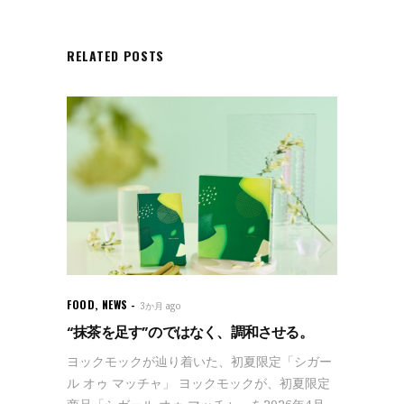
RELATED POSTS
FOOD
,
NEWS
3か月 ago
“抹茶を足す”のではなく、調和させる。
ヨックモックが辿り着いた、初夏限定「シガー
ル オゥ マッチャ」 ヨックモックが、初夏限定