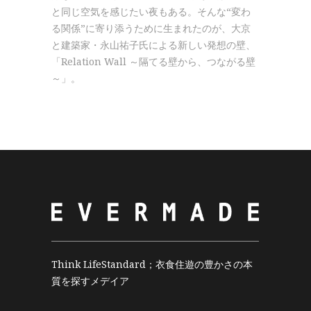
と同じ空気を感じたい夜もある。そんな“変わ
る関係”に寄り添うために生まれたのが、大京
と建築家・永山祐子氏による新しい発想の壁、
「Relation Wall ～隔てる壁から、つながる壁
～」。
Think LifeStandard；衣食住遊の豊かさの本
質を探すメデイア