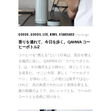
GOODS
,
GOODS
,
LIFE
,
NEWS
,
STANDARD
8か月 ago
香りを連れて、今日を歩く。QAHWA コー
ヒーボトル2
コーヒーを“携える”という行為は、気分を整え
る儀式に近い。 QAHWA の「コーヒーボトル
2」は、その儀式をより静かに、深くしてくれ
る道具だ。 そこに今回、新しく 「ペールグリ
ーン」 が加わった。 この色には派手ではない
けれど、光の角度でやわらかく表情を変える。
森の朝霧のようで、白いシャツとも、ウールの
コートとも自然に溶け合う。