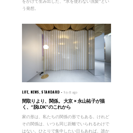
をかけて生み出した、“水を使わない洗髪”とい
う発想。
LIFE
,
NEWS
,
STANDARD
9か月 ago
間取りより、関係。 大京 × 永山祐子が描
く、“脱LDK”のこれから
家の形は、私たちの関係の形でもある。けれど
その関係は、いつも同じ距離でいられるわけで
はない。ひとりで集中したい日もあれば、誰か