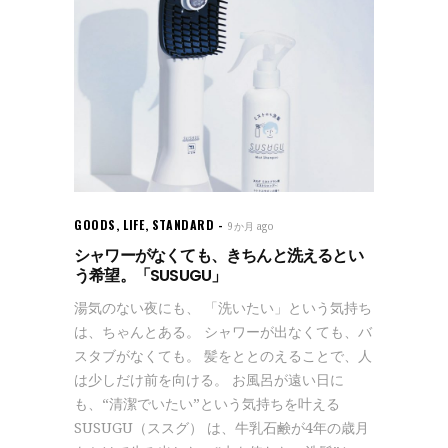
GOODS
,
LIFE
,
STANDARD
9か月 ago
シャワーがなくても、きちんと洗えるとい
う希望。「SUSUGU」
湯気のない夜にも、 「洗いたい」という気持ち
は、ちゃんとある。 シャワーが出なくても、バ
スタブがなくても。 髪をととのえることで、人
は少しだけ前を向ける。 お風呂が遠い日に
も、“清潔でいたい”という気持ちを叶える
SUSUGU（ススグ） は、牛乳石鹸が4年の歳月