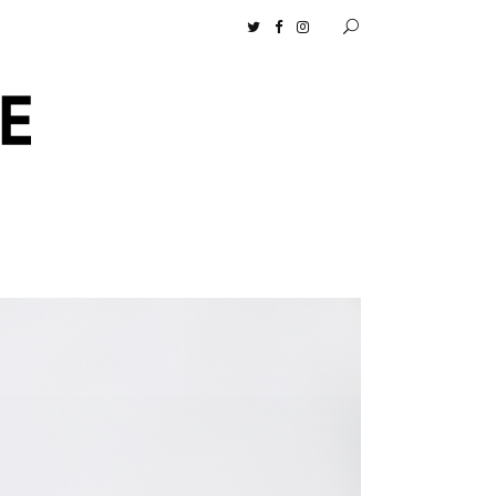
［ムロセンツ］の生活に馴染むディフューザーナチュラルコスメ好きに一押し！ 松