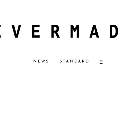
ナチュラルコスメ好きに一押し！ 松本恵奈さんも愛用
【エバーメイドショッ
NEWS
STANDARD