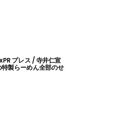
nxPR プレス / 寺井仁宣
」の特製らーめん全部のせ