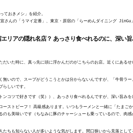
っておきメシ」を紹介。

仁宣さんの「うマイ定番」、東京・原宿の「らーめんダイニング JinG
宿エリアの隠れ名店？ あっさり食べれるのに、深い旨
ただいた時に、真っ先に頭に浮かんだのがこちらのお店。近くにあるせ
く無いので、スープがどうこうとかは分からないんですが、「牛骨ラー
プらしいです。
トンコツで好きです（笑））、あっさり食べれるんですが、深い旨みを
ローストビーフ！ 高級感あります。いつもラーメンと一緒に「たまご
るのも美味いです（ちなみに豚のチャーシューも乗っているので、肉感
人たちも知らない人が多いような気がします。間口狭いから見落として