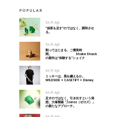
POPULAR
3か月 ago
“抹茶を足す”のではなく、調和させ
る。
3か月 ago
割ってはじまる、ご褒美時
間。 Shake Shack
の新作は“体験する”シェイク
4か月 ago
ミッキーは、黒を纏えるか。
WILDSIDE × CASETiFY × Disney
4か月 ago
足すのではなく、引き出すという発
想。大塚製薬「/zeroz（ゼロズ）」
の新たなアプローチ。
4か月 ago