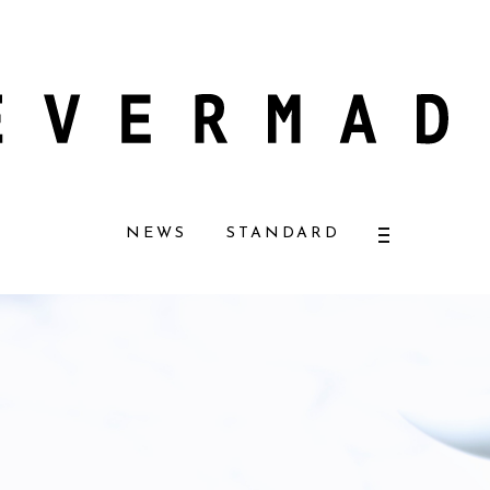
ュラルコスメ好きに一押し！ 松本恵奈さんも愛用
【エバーメイドショップ】［
NEWS
STANDARD