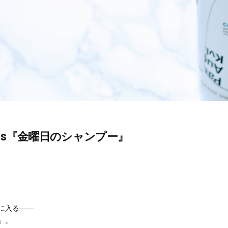
as『金曜日のシャンプー』
に入る——
」。