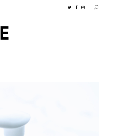
ムロセンツ］の生活に馴染むディフューザーナチュラルコスメ好きに一押し！ 松