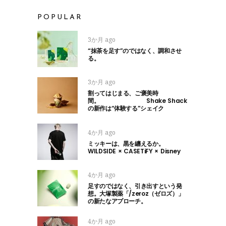
POPULAR
3か月 ago
“抹茶を足す”のではなく、調和させ
る。
3か月 ago
割ってはじまる、ご褒美時
間。 Shake Shack
の新作は“体験する”シェイク
4か月 ago
ミッキーは、黒を纏えるか。
WILDSIDE × CASETiFY × Disney
4か月 ago
足すのではなく、引き出すという発
想。大塚製薬「/zeroz（ゼロズ）」
の新たなアプローチ。
4か月 ago